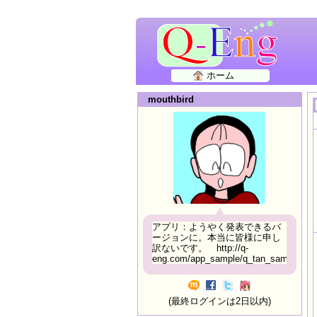
ホーム
mouthbird
アプリ：ようやく発表できるバ
ージョンに。本当に皆様に申し
訳ないです。 http://q-
eng.com/app_sample/q_tan_sample06.h
(最終ログインは2日以内)