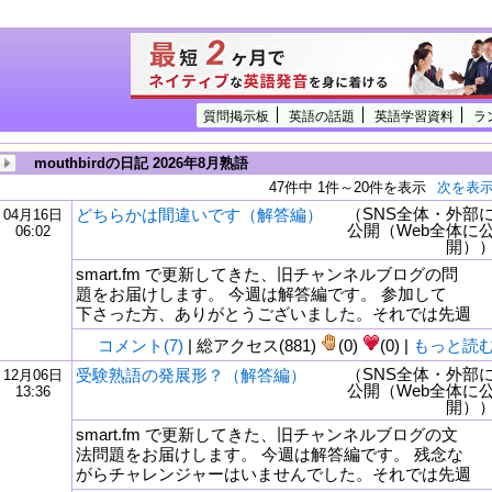
質問掲示板
英語の話題
英語学習資料
ラ
mouthbirdの日記 2026年8月熟語
47件中 1件～20件を表示
次を表
（SNS全体・外部
どちらかは間違いです（解答編）
04月16日
公開（Web全体に
06:02
開）
smart.fm で更新してきた、旧チャンネルブログの問
題をお届けします。 今週は解答編です。 参加して
下さった方、ありがとうございました。それでは先週
コメント(7)
| 総アクセス(881)
(0)
(0) |
もっと読
（SNS全体・外部
受験熟語の発展形？（解答編）
12月06日
公開（Web全体に
13:36
tml
開）
smart.fm で更新してきた、旧チャンネルブログの文
法問題をお届けします。 今週は解答編です。 残念な
がらチャレンジャーはいませんでした。それでは先週