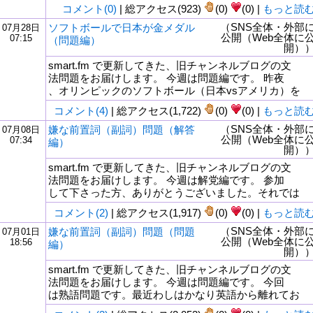
コメント(0)
| 総アクセス(923)
(0)
(0) |
もっと読
（SNS全体・外部
ソフトボールで日本が金メダル
07月28日
公開（Web全体に
07:15
（問題編）
開）
smart.fm で更新してきた、旧チャンネルブログの文
法問題をお届けします。 今週は問題編です。 昨夜
、オリンピックのソフトボール（日本vsアメリカ）を
コメント(4)
| 総アクセス(1,722)
(0)
(0) |
もっと読
（SNS全体・外部
嫌な前置詞（副詞）問題（解答
07月08日
公開（Web全体に
07:34
編）
開）
smart.fm で更新してきた、旧チャンネルブログの文
法問題をお届けします。 今週は解党編です。 参加
して下さった方、ありがとうございました。それでは
コメント(2)
| 総アクセス(1,917)
(0)
(0) |
もっと読
（SNS全体・外部
嫌な前置詞（副詞）問題（問題
07月01日
公開（Web全体に
18:56
編）
開）
smart.fm で更新してきた、旧チャンネルブログの文
法問題をお届けします。 今週は問題編です。 今回
は熟語問題です。最近わしはかなり英語から離れてお