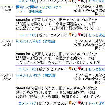
コメント(3)
| 総アクセス(2,053)
(0)
(0) |
もっと読
（SNS全体・外部
間違いか間違いではないか？
05月01日
公開（Web全体に
19:00
（２）（問題編）
開）
smart.fm で更新してきた、旧チャンネルブログの文
法問題をお届けします。 今週は問題編です。 今回
は文法的ではなく、「以下の日本語の意味として、そ
コメント(2)
| 総アクセス(2,138)
(0)
(0) |
もっと読
（SNS全体・外部
紛らわしい熟語（解答編）
06月27日
公開（Web全体に
14:24
開）
smart.fm で更新してきた、旧チャンネルブログの文
法問題をお届けします。 今週は解答編です。 参加
して下さった皆様、ありがとうございました。それで
コメント(0)
| 総アクセス(2,466)
(1)
(0) |
もっと読
（SNS全体・外部
紛らわしい熟語（問題編）
06月20日
公開（Web全体に
20:02
開）
smart.fm で更新してきた、旧チャンネルブログの文
法問題をお届けします。 今週は問題編です。 今日
は熟語（語法）の正誤問題。難問ですよ。それでは今
コメント(6)
| 総アクセス(2,683)
(0)
(0) |
もっと読