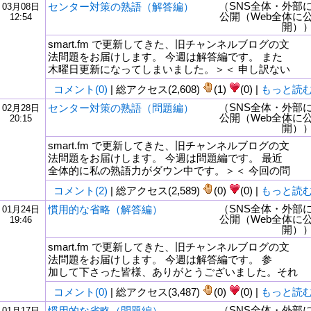
（SNS全体・外部
センター対策の熟語（解答編）
03月08日
公開（Web全体に
12:54
開）
smart.fm で更新してきた、旧チャンネルブログの文
法問題をお届けします。 今週は解答編です。 また
木曜日更新になってしまいました。＞＜ 申し訳ない
コメント(0)
| 総アクセス(2,608)
(1)
(0) |
もっと読
（SNS全体・外部
センター対策の熟語（問題編）
02月28日
公開（Web全体に
20:15
開）
smart.fm で更新してきた、旧チャンネルブログの文
法問題をお届けします。 今週は問題編です。 最近
全体的に私の熟語力がダウン中です。＞＜ 今回の問
コメント(2)
| 総アクセス(2,589)
(0)
(0) |
もっと読
（SNS全体・外部
慣用的な省略（解答編）
01月24日
公開（Web全体に
19:46
開）
smart.fm で更新してきた、旧チャンネルブログの文
法問題をお届けします。 今週は解答編です。 参
加して下さった皆様、ありがとうございました。それ
コメント(0)
| 総アクセス(3,487)
(0)
(0) |
もっと読
（SNS全体・外部
慣用的な省略（問題編）
01月17日