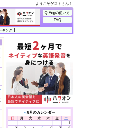
ようこそゲストさん！
Q-Engの使い方
FAQ
ンキング
示
に
公
）
む
に
公
）
＜
8月のカレンダー
日
月
火
水
木
金
土
1