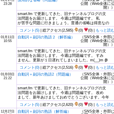
公開（Web全体に
23:28
開）
smart.fm で更新してきた、旧チャンネルブログの文
法問題をお届けします。 今週は問題編です。 私
が苦手な問題に行きましょう。普通の省略は得意なの
コメント(5)
| 総アクセス(2,585)
(0)
(0) |
もっと読
（SNS全体・外部
自動詞＋副詞の熟語２（解答編）
01月11日
公開（Web全体に
10:55
開）
smart.fm で更新してきた、旧チャンネルブログの文
法問題をお届けします。 今週は問題編です。 すみ
ません。更新が１日遅れてしまいました。m(__)m 参
コメント(0)
| 総アクセス(2,516)
(0)
(0) |
もっと読
（SNS全体・外部
自動詞＋副詞の熟語2（問題編）
01月03日
公開（Web全体に
21:22
開）
smart.fm で更新してきた、旧チャンネルブログの文
法問題をお届けします。 今週は問題編です。 改め
まして、新年あけましておめでとうございます。今年
コメント(5)
| 総アクセス(2,620)
(0)
(0) |
もっと読
（SNS全体・外部
自動詞＋副詞の熟語（解答編）
12月27日