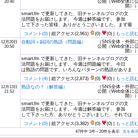
公開（Web全体に
20:40
開）
smart.fm で更新してきた、旧チャンネルブログの文
法問題をお届けします。 今週は解答編です。 参加
して下さった皆様、ありがとうございました。まず最
コメント(0)
| 総アクセス(2,961)
(0)
(0) |
もっと読
（SNS全体・外部
自動詞＋副詞の熟語（問題編）
12月20日
公開（Web全体に
20:50
開）
smart.fm で更新してきた、旧チャンネルブログの文
法問題をお届けします。 今週は問題編です。 今日
は熟語の問題です。いろんなパターンの熟語がありま
コメント(4)
| 総アクセス(2,873)
(0)
(0) |
もっと読
（SNS全体・外部
熟語なの？（解答編）
12月13日
公開（Web全体に
21:52
開）
smart.fm で更新してきた、旧チャンネルブログの文
法問題をお届けします。 今週は解答編です。 参加
して下さった方、ありがとうございました。それでは
コメント(0)
| 総アクセス(3,382)
(0)
(0) |
もっと読
47件中 1件～20件を表示
次を表