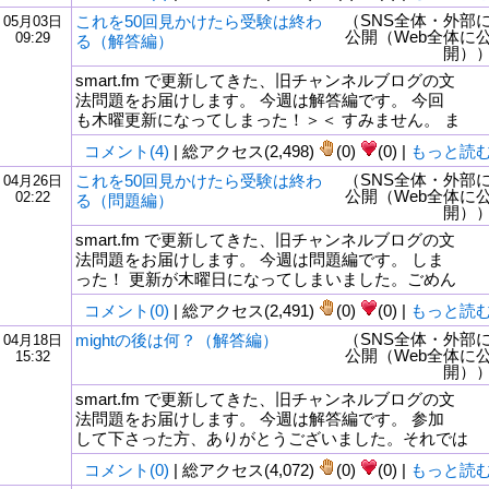
（SNS全体・外部
これを50回見かけたら受験は終わ
05月03日
公開（Web全体に
09:29
る（解答編）
開）
smart.fm で更新してきた、旧チャンネルブログの文
法問題をお届けします。 今週は解答編です。 今回
も木曜更新になってしまった！＞＜ すみません。 ま
コメント(4)
| 総アクセス(2,498)
(0)
(0) |
もっと読
（SNS全体・外部
これを50回見かけたら受験は終わ
04月26日
公開（Web全体に
02:22
る（問題編）
開）
smart.fm で更新してきた、旧チャンネルブログの文
法問題をお届けします。 今週は問題編です。 しま
った！ 更新が木曜日になってしまいました。ごめん
コメント(0)
| 総アクセス(2,491)
(0)
(0) |
もっと読
（SNS全体・外部
mightの後は何？（解答編）
04月18日
公開（Web全体に
15:32
開）
smart.fm で更新してきた、旧チャンネルブログの文
法問題をお届けします。 今週は解答編です。 参加
して下さった方、ありがとうございました。それでは
コメント(0)
| 総アクセス(4,072)
(0)
(0) |
もっと読