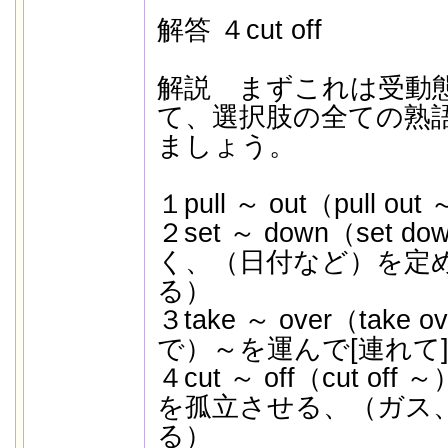
解答 ４cut off
解説 まずこれは受動
て、選択肢の全ての熟
ましょう。
１pull ～ out（pull
２set ～ down（set
く、（日付など）を定
る）
３take ～ over（tak
で）～を運んで[連れて
４cut ～ off（cut 
を孤立させる、（ガス
る）