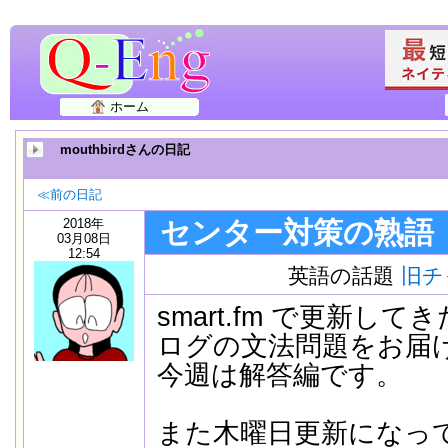
ホーム
mouthbirdさんの日記
≪前の日記
2018年
センター対策の熟語
03月08日
12:54
英語の話題
旧チ
smart.fm で更新し
ログの文法問題をお届
今週は解答編です。
また木曜日更新になっ