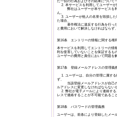
た一切の行為およびその結果について
2. 本サービスを利用してユーザー
弊社はユーザーが本サービスを利用
ん。
3. ユーザーが他人の名誉を毀損し
た場合、
著作権法に違反する行為を行った場
と費用において解決しなければならず
第16条 エントリーの情報に関する権
本サービスを利用してエントリーの情
利を侵害していないことを保証するも
ユーザーの費用と責任において問題を
第17条 登録メールアドレスの管理義
1. ユーザーは、自分の管理に属す
ず、
当該登録メールアドレスが自己の管
ルアドレスに変更しなければならない
2. 弊社が電子メールにより連絡す
レスで連絡することが不可能であるこ
第18条 パスワードの管理義務
ユーザーは、前条により登録したメー