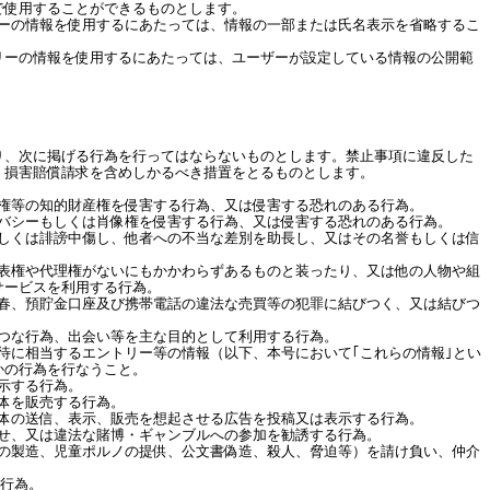
で使用することができるものとします。
リーの情報を使用するにあたっては、情報の一部または氏名表示を省略するこ
リーの情報を使用するにあたっては、ユーザーが設定している情報の公開範
。
り、次に掲げる行為を行ってはならないものとします。禁止事項に違反した
、損害賠償請求を含めしかるべき措置をとるものとします。
標権等の知的財産権を侵害する行為、又は侵害する恐れのある行為。
イバシーもしくは肖像権を侵害する行為、又は侵害する恐れのある行為。
もしくは誹謗中傷し、他者への不当な差別を助長し、又はその名誉もしくは信
代表権や代理権がないにもかかわらずあるものと装ったり、又は他の人物や組
サービスを利用する行為。
買春、預貯金口座及び携帯電話の違法な売買等の犯罪に結びつく、又は結びつ
せつな行為、出会い等を主な目的として利用する行為。
待に相当するエントリー等の情報（以下、本号において｢これらの情報｣とい
かの行為を行なうこと。
示する行為。
を販売する行為。
の送信、表示、販売を想起させる広告を投稿又は表示する行為。
わせ、又は違法な賭博・ギャンブルへの参加を勧誘する行為。
物の製造、児童ポルノの提供、公文書偽造、殺人、脅迫等）を請け負い、仲介
る行為。