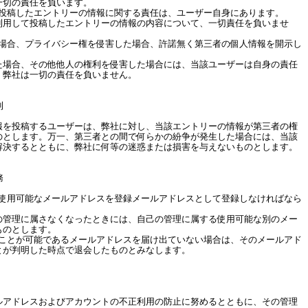
一切の責任を負います。
が投稿したエントリーの情報に関する責任は、ユーザー自身にあります。
して投稿したエントリーの情報の内容について、一切責任を負いませ
た場合、プライバシー権を侵害した場合、許諾無く第三者の個人情報を開示し
合、その他他人の権利を侵害した場合には、当該ユーザーは自身の責任
、弊社は一切の責任を負いません。
利
報を投稿するユーザーは、弊社に対し、当該エントリーの情報が第三者の権
のとします。万一、第三者との間で何らかの紛争が発生した場合には、当該
解決するとともに、弊社に何等の迷惑または損害を与えないものとします。
務
る使用可能なメールアドレスを登録メールアドレスとして登録しなければなら
理に属さなくなったときには、自己の管理に属する使用可能な別のメー
ものとします。
ることが可能であるメールアドレスを届け出ていない場合は、そのメールアド
とが判明した時点で退会したものとみなします。
ルアドレスおよびアカウントの不正利用の防止に努めるとともに、その管理