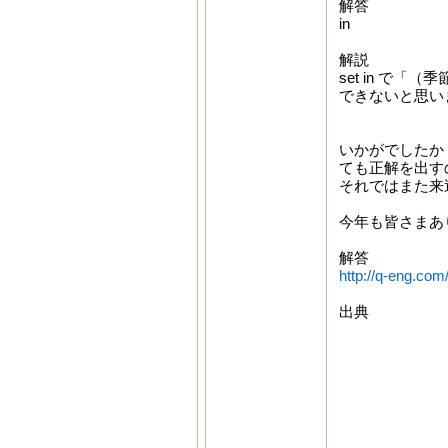
解答
in
解説
set in で
できないと思い
いかがでしたか
ても正解を出す
それではまた来
今年も皆さまあ
解答
http://q-eng.com
出典