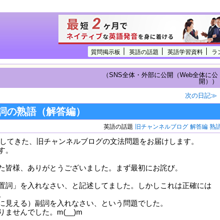
質問掲示板
英語の話題
英語学習資料
ラ
（SNS全体・外部に公開（Web全体に公
開））
次の日記≫
詞の熟語（解答編）
英語の話題
旧チャンネルブログ
解答編
熟
 で更新してきた、旧チャンネルブログの文法問題をお届けします。
す。
た皆様、ありがとうございました。まず最初にお詫び。
置詞」を入れなさい、と記述してました。しかしこれは正確には
。
に見える）副詞を入れなさい、という問題でした。
ませんでした。m(__)m