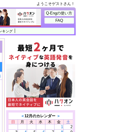
ようこそゲストさん！
Q-Engの使い方
FAQ
ンキング
語
＜
12月のカレンダー
＞
日
月
火
水
木
金
土
1
2