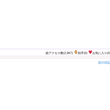
総アクセス数(2,967)
拍手
(
0
)
お気に入り
(
0
次の日