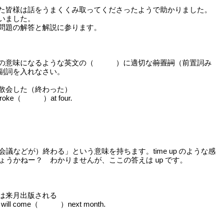
た皆様は話をうまくくみ取ってくださったようで助かりました。
いました。
問題の解答と解説に参ります。
の意味になるような英文の（ ）に適切な
前置詞
（前置詞み
副詞を入れなさい。
散会した（終わった）
 broke（ ）at four.
で「（会議などが）終わる」という意味を持ちます。time up のような感
ょうかねー？ わかりませんが、ここの答えは up です。
は来月出版される
l will come（ ）next month.