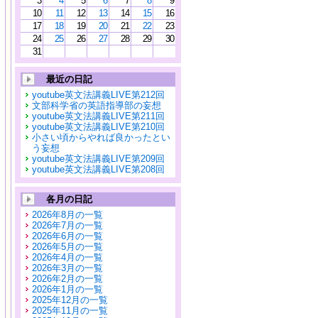
3
4
5
6
7
8
9
10
11
12
13
14
15
16
17
18
19
20
21
22
23
24
25
26
27
28
29
30
31
最近の日記
youtube英文法講義LIVE第212回
文部科学省の英語指導部の妄想
youtube英文法講義LIVE第211回
youtube英文法講義LIVE第210回
小さい頃からやれば良かったとい
う妄想
youtube英文法講義LIVE第209回
youtube英文法講義LIVE第208回
各月の日記
2026年8月の一覧
2026年7月の一覧
2026年6月の一覧
2026年5月の一覧
2026年4月の一覧
2026年3月の一覧
2026年2月の一覧
2026年1月の一覧
2025年12月の一覧
2025年11月の一覧