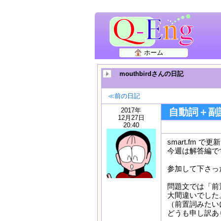
ホーム
mouthbirdさんの日記
≪前の日記
2017年
自動詞＋副
12月27日
20:40
smart.fm
今週は解答編で
参加して下さっ
問題文では「前
大間違いでした
（前置詞みたい
どうも申し訳あり