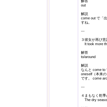
解答
out
解説
come out 
すね。
---
３彼女が再び意
It took more 
解答
to/around
解説
なんと come 
oneself（本
です。 come 
---
４まもなく乾季
The dry seas