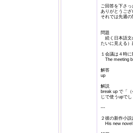
ご回答を下さっ
ありがとうござ
それでは先週の
問題
続く日本語文
たいに見える）
１会議は４時に
The meeting
解答
up
解説
break up 
じで使うupでし
---
２彼の新作小説
His new nove