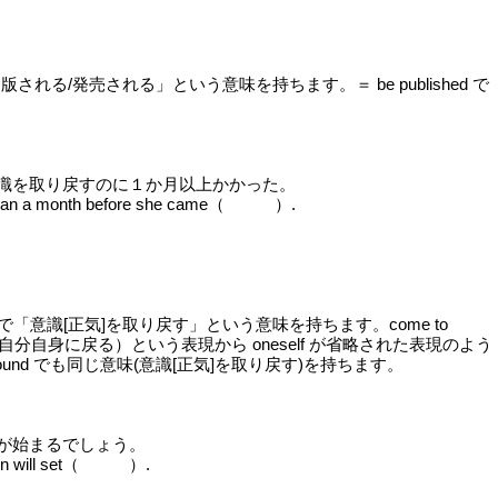
で「出版される/発売される」という意味を持ちます。＝ be published で
識を取り戻すのに１か月以上かかった。
than a month before she came（ ）.
to で「意識[正気]を取り戻す」という意味を持ちます。come to
来の自分自身に戻る）という表現から oneself が省略された表現のよう
around でも同じ意味(意識[正気]を取り戻す)を持ちます。
が始まるでしょう。
on will set（ ）.