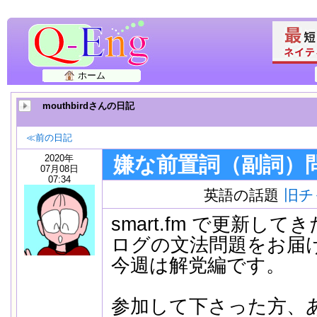
ホーム
mouthbirdさんの日記
≪前の日記
2020年
嫌な前置詞（副詞）
07月08日
07:34
英語の話題
旧チ
smart.fm で更新し
ログの文法問題をお届
今週は解党編です。
参加して下さった方、