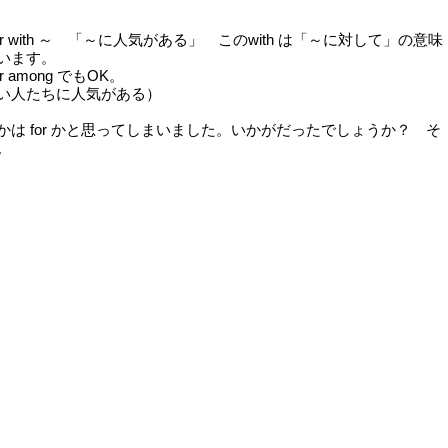
ular with ～ 「～に人気がある」 このwith は「～に対して」の意味
います。
r among でもOK。
人たちに人気がある）
は for かと思ってしまいました。いかがだったでしょうか？ そ
。