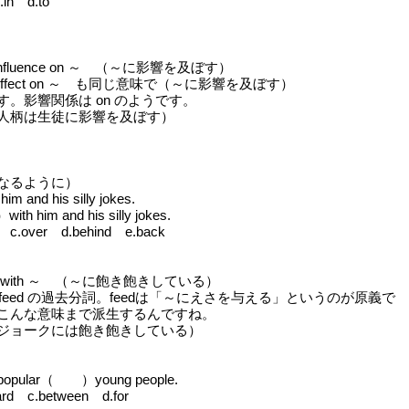
in d.to
 influence on ～ （～に影響を及ぼす）
ffect on ～ も同じ意味で（～に影響を及ぼす）
響関係は on のようです。
は生徒に影響を及ぼす）
なるように）
im and his silly jokes.
h him and his silly jokes.
c.over d.behind e.back
up with ～ （～に飽き飽きしている）
 feed の過去分詞。feedは「～にえさを与える」というのが原義で
こんな意味まで派生するんですね。
ョークには飽き飽きしている）
 popular（ ）young people.
rd c.between d.for