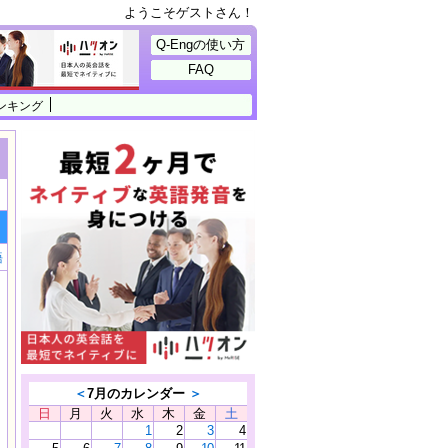
ようこそゲストさん！
Q-Engの使い方
FAQ
ンキング
語
＜
7月のカレンダー
＞
日
月
火
水
木
金
土
1
2
3
4