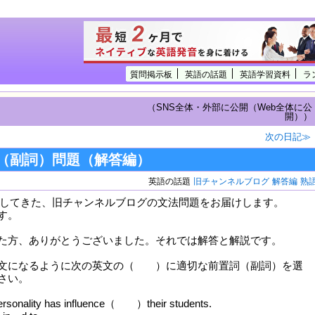
質問掲示板
英語の話題
英語学習資料
ラ
（SNS全体・外部に公開（Web全体に公
開））
次の日記≫
（副詞）問題（解答編）
英語の話題
旧チャンネルブログ
解答編
熟
 で更新してきた、旧チャンネルブログの文法問題をお届けします。
す。
た方、ありがとうございました。それでは解答と解説です。
文になるように次の英文の（ ）に適切な前置詞（副詞）を選
さい。
rsonality has influence（ ）their students.