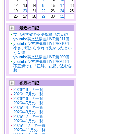
5
6
7
8
9
10
11
12
13
14
15
16
17
18
19
20
21
22
23
24
25
26
27
28
29
30
31
最近の日記
文部科学省の英語指導部の妄想
youtube英文法講義LIVE第211回
youtube英文法講義LIVE第210回
小さい頃からやれば良かったとい
う妄想
youtube英文法講義LIVE第209回
youtube英文法講義LIVE第208回
不正解でも「正解」と思い込む妄
想
各月の日記
2026年8月の一覧
2026年7月の一覧
2026年6月の一覧
2026年5月の一覧
2026年4月の一覧
2026年3月の一覧
2026年2月の一覧
2026年1月の一覧
2025年12月の一覧
2025年11月の一覧