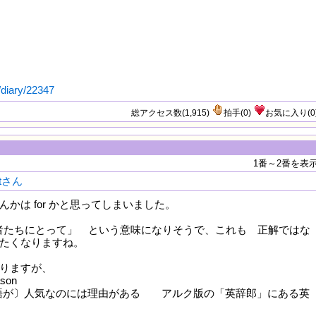
/diary/22347
総アクセス数(1,915)
拍手
(
0
)
お気に入り
(
0
1番～2番を表
rtさん
かは for かと思ってしまいました。
「若者たちにとって」 という意味になりそうで、これも 正解ではな
たくなりますね。
りますが、
ason
主語が〕人気なのには理由がある アルク版の「英辞郎」にある英