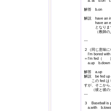
a. at b.on c.
解答 b.on
解説 have an
have an e
となります。影
（教師の人柄
---
２（同じ意味に
I'm bored with h
＝I'm fed（ ）wit
a.up b.down 
解答 a.up
解説 be fed 
この fed は
すが、そこから
（彼と彼のジ
---
３ Baseball is
a.with b.towa