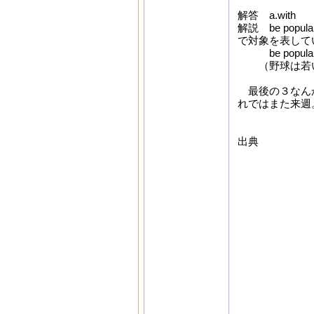
解答 a.with
解説 be pop
で対象を表して
be popula
（野球は若い
最後の３なんか
れではまた来週
出典