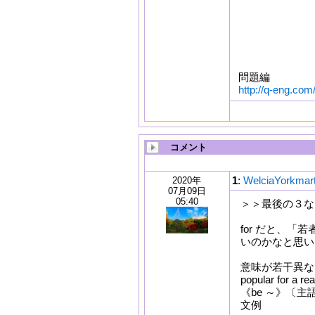
問題編
http://q-eng.com
コメント
1
:
WelciaYorkma
2020年
07月09日
05:40
＞＞最後の３なん
for だと、
いのかなと思い
意味が若干異な
popular for a re
《be ～》〔
文例