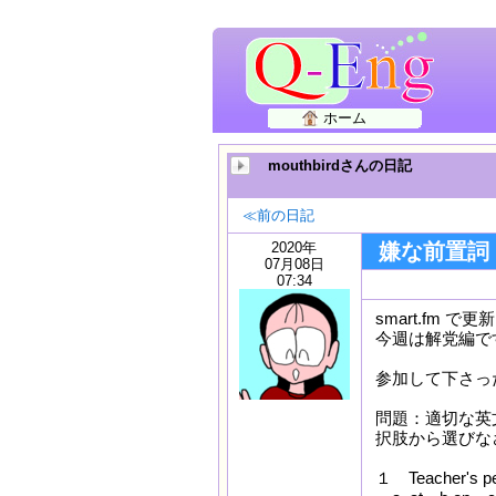
ホーム
mouthbirdさんの日記
≪前の日記
2020年
嫌な前置詞
07月08日
07:34
smart.fm
今週は解党編で
参加して下さっ
問題：適切な英
択肢から選びな
１ Teacher's pe