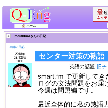
ホーム
mouthbirdさんの日記
≪前の日記
2018年
センター対策の熟語
02月28日
20:15
英語の話題
旧チ
smart.fm で更新し
ログの文法問題をお届
今週は問題編です。
最近全体的に私の熟語