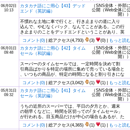
（SNS全体・外部
カタカナ語にご用心【43】デッド
06月02日
公開（Web全体に
10:13
エンド（英訳編）
開）
不慣れな土地に車で行くと、行き止まりの道に入り
込んで、やむなくバック、なんてことがある。この行
き止まりのことをデッドエンドということがあり、英
コメント(0)
| 総アクセス(4,793)
(3)
(0) |
もっと読
（SNS全体・外部
カタカナ語にご用心【42】タイム
06月01日
公開（Web全体に
09:48
セール（和訳編）
開）
スーパーのタイムセールでは、一定時間を決めて割
引商品ばかりを特定の場所に集めて売っている場合と
、いつもの商品が、特定の時間になると割り引きにな
コメント(0)
| 総アクセス(3,042)
(1)
(1) |
もっと読
（SNS全体・外部
カタカナ語にご用心【41】タイム
05月31日
公開（Web全体に
09:32
セール（英訳編）
開）
うちの近所のスーパーでは、平日の夕方とか、週末
の朝早くなどに、時間を区切っての｢タイムセール」
が行われる。目玉商品だけが中心の場合もあるが、た
コメント(0)
| 総アクセス(4,365)
(1)
(1) |
もっと読