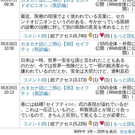
公開（Web全体に
09:36
ドオピニオン（英訳編）
開）
最近、医療の現場でよく使われている言葉に、セカ
ンドオピニオンというのがある。今かかっている医師
の診断の治療に対して別の医師の意見を求めることだ
コメント(0)
| 総アクセス(6,740)
(1)
(0) |
もっと読
（SNS全体・外部
カタカナ語にご用心【36】セイフ
05月26日
公開（Web全体に
10:30
ティ（和訳編）
開）
日本は一時、世界一安全な国と言われたこともある
のだが、今では世界一危険だとして一部の観光客から
嫌われているのだとか。安全は大切だけど、過剰反応
コメント(0)
| 総アクセス(3,173)
(1)
(1) |
もっと読
（SNS全体・外部
カタカナ語にご用心【35】セイフ
05月25日
公開（Web全体に
10:13
ティ（英訳編）
開）
巷には結構｢セイフティ○○」式の表現が溢れているが
、これは一応正しいものと、和製英語とが混じり合っ
ているので、きちんと区別して覚えることが必要だ。
コメント(0)
| 総アクセス(5,226)
(2)
(1) |
もっと読
90件中 1件～20件を表示
次を表