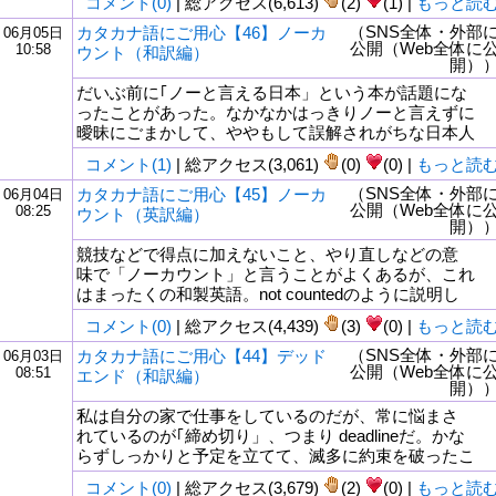
コメント(0)
| 総アクセス(6,613)
(2)
(1) |
もっと読
（SNS全体・外部
カタカナ語にご用心【46】ノーカ
06月05日
公開（Web全体に
10:58
ウント（和訳編）
開）
だいぶ前に｢ノーと言える日本」という本が話題にな
ったことがあった。なかなかはっきりノーと言えずに
曖昧にごまかして、ややもして誤解されがちな日本人
コメント(1)
| 総アクセス(3,061)
(0)
(0) |
もっと読
（SNS全体・外部
カタカナ語にご用心【45】ノーカ
06月04日
公開（Web全体に
08:25
ウント（英訳編）
開）
競技などで得点に加えないこと、やり直しなどの意
味で「ノーカウント」と言うことがよくあるが、これ
はまったくの和製英語。not countedのように説明し
コメント(0)
| 総アクセス(4,439)
(3)
(0) |
もっと読
（SNS全体・外部
カタカナ語にご用心【44】デッド
06月03日
公開（Web全体に
08:51
エンド（和訳編）
開）
私は自分の家で仕事をしているのだが、常に悩まさ
れているのが｢締め切り」、つまり deadlineだ。かな
らずしっかりと予定を立てて、滅多に約束を破ったこ
コメント(0)
| 総アクセス(3,679)
(2)
(0) |
もっと読