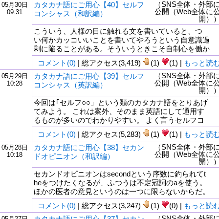
（SNS全体・外部
カタカナ語にご用心【40】セルフ
05月30日
公開（Web全体に
09:31
コンシャス（和訳編）
開）
こういう、人様の目に触れる文を書いていると、つ
い何かカッコいいことを書いてやろうという自意識過
剰に陥ることがある。そういうときこそ自制心を働か
コメント(0)
| 総アクセス(3,419)
(1)
(1) |
もっと読
（SNS全体・外部
カタカナ語にご用心【39】セルフ
05月29日
公開（Web全体に
10:28
コンシャス（英訳編）
開）
今回は｢セルフ○○」という類のカタカナ語をとりあげ
てみよう。 これは案外、そのまま英語にして通用す
るものが多いのでわかりやすい。 よく言うセルフコ
コメント(0)
| 総アクセス(5,283)
(1)
(1) |
もっと読
（SNS全体・外部
カタカナ語にご用心【38】セカン
05月28日
公開（Web全体に
10:18
ドオピニオン（和訳編）
開）
セカンドオピニオンはsecondという序数に釣られてt
heをつけたくなるが、ふつうは不定冠詞のaを使う。
ほかの医者の意見というのは一つに限らないからだ。
コメント(0)
| 総アクセス(3,247)
(1)
(0) |
もっと読
（SNS全体・外部
カタカナ語にご用心【37】セカン
05月27日