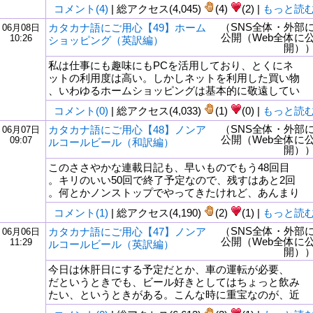
コメント(4)
| 総アクセス(4,045)
(4)
(2) |
もっと読
（SNS全体・外部
カタカナ語にご用心【49】ホーム
06月08日
公開（Web全体に
10:26
ショッピング（英訳編）
開）
私は仕事にも趣味にもPCを活用しており、とくにネ
ットの利用度は高い。しかしネットを利用した買い物
、いわゆるホームショッピングは基本的に敬遠してい
コメント(0)
| 総アクセス(4,033)
(1)
(0) |
もっと読
（SNS全体・外部
カタカナ語にご用心【48】ノンア
06月07日
公開（Web全体に
09:07
ルコールビール（和訳編）
開）
このささやかな連載日記も、早いものでもう48回目
。キリのいい50回で終了予定なので、残すはあと2回
。何とかノンストップでやってきたけれど、あんまり
コメント(1)
| 総アクセス(4,190)
(2)
(1) |
もっと読
（SNS全体・外部
カタカナ語にご用心【47】ノンア
06月06日
公開（Web全体に
11:29
ルコールビール（英訳編）
開）
今日は休肝日にする予定だとか、車の運転が必要、
だというときでも、ビール好きとしてはちょっと飲み
たい、というときがある。こんな時に重宝なのが、近