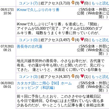
コメント(7)
| 総アクセス(3,710)
(9)
(0) |
もっと読
（SNS全体・外部
iKnowで久しぶりのキリ番
09月17日
公開（Web全体に
10:56
開）
iKnowで久しぶりに｢キリ番」を達成した。 ｢開始」
アイテムが15,000で｢完了」アイテムが13,000のダブ
ルキリ番。 端数をうまくキリ番に持っていくのが、
コメント(0)
| 総アクセス(3,497)
(4)
(0) |
もっと読
（SNS全体・外部
善長寺の古代蓮
07月28日
公開（Web全体に
08:21
開）
地元川越市郊外の善長寺。小さなお寺だが、古代蓮で
有名。その蓮が今年も咲いたと聞いたので、見に行っ
てきた。 蓮というと、水面近くに咲いている印象を
コメント(3)
| 総アクセス(4,307)
(5)
(1) |
もっと読
（SNS全体・外部
カタカナ語にご用心【50】ホーム
06月09日
公開（Web全体に
09:01
ショッピング（和訳編）
開）
前々回に予告したとおり、このささやかな連載日記
も今日で最終回。Q-Engにはまだ慣れていない面も多
少あるのだが、やっとこうした記事を書く余裕は出来