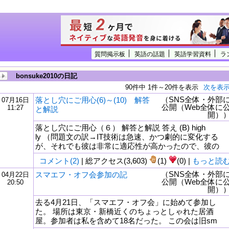
質問掲示板
英語の話題
英語学習資料
ラ
bonsuke2010の日記
90件中 1件～20件を表示
次を表
（SNS全体・外部
落とし穴にご用心(6)～(10) 解答
07月16日
公開（Web全体に
11:27
と解説
開）
落とし穴にご用心（６） 解答と解説 答え (B) high
ly （問題文の訳→IT技術は急速、かつ劇的に変化する
が、それでも彼は非常に適応性が高かったので、彼の
コメント(2)
| 総アクセス(3,603)
(1)
(0) |
もっと読
（SNS全体・外部
スマエフ・オフ会参加の記
04月22日
公開（Web全体に
20:50
開）
去る4月21日、「スマエフ・オフ会」に始めて参加し
た。 場所は東京・新橋近くのちょっとしゃれた居酒
屋。参加者は私を含めて18名だった。 この会は旧sm