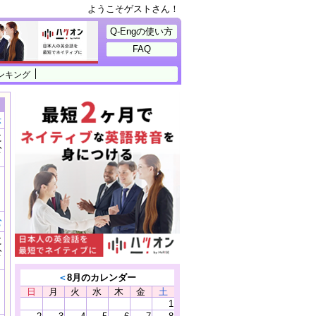
ようこそゲストさん！
Q-Engの使い方
FAQ
ンキング
示
に
公
）
む
に
公
）
＜
8月のカレンダー
日
月
火
水
木
金
土
1