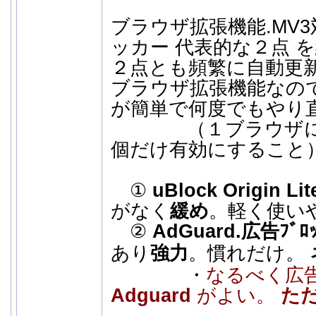
ブラウザ拡張機能.MV
ッカー 代表的な２点 
２点とも頻繁に自動更
ブラウザ拡張機能なので
が簡単で何度でもやり
（１ブラウザに広
個だけ有効にするこ
①
uBlock Origin Lit
がなく
緩め
。軽く使い
②
AdGuard.広告ﾌﾞﾛｯ
あり
強力
。慣れだけ。
・
なるべく広
Adguard
がよい。
た