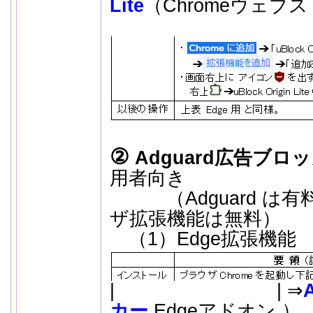
Lite
（Chromeウェブス
②
Adguard広告ブロ
用者向き
（Adguard は有
ザ拡張機能は無料）
（1）Edge拡張
|
..
| ⇒
カー
Edgeアド