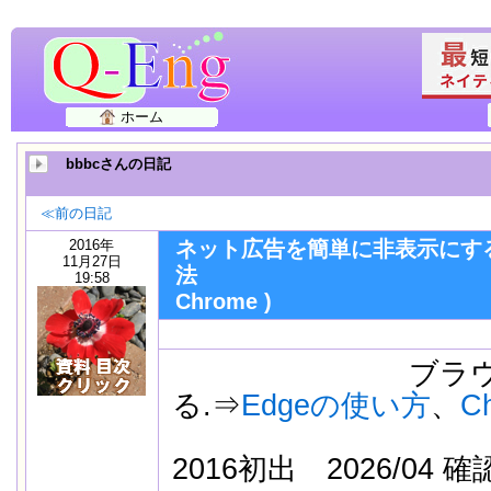
ホーム
bbbcさんの日記
≪前の日記
2016年
ネット広告を簡単に非表示にす
11月27日
法 ( パソコン
19:58
Chrome )
ブラウザ説
る.⇒
Edgeの使い方
、
C
2016初出
2026/04 確