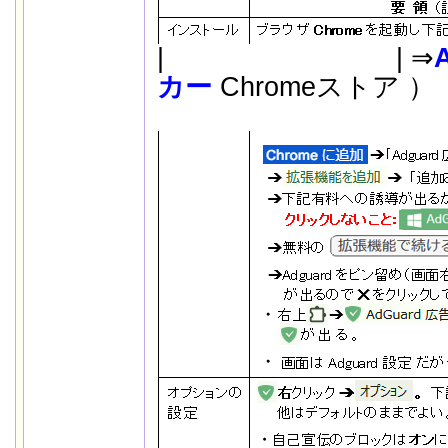
|
..
| ⇒
カー
Chromeス
..