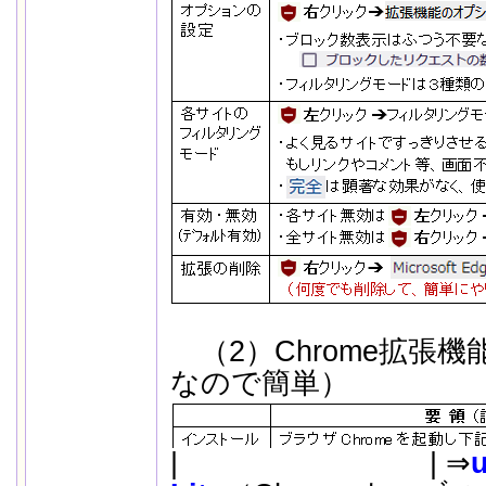
（2）Chrome拡張機能
なので簡単）
|
..
| ⇒
u