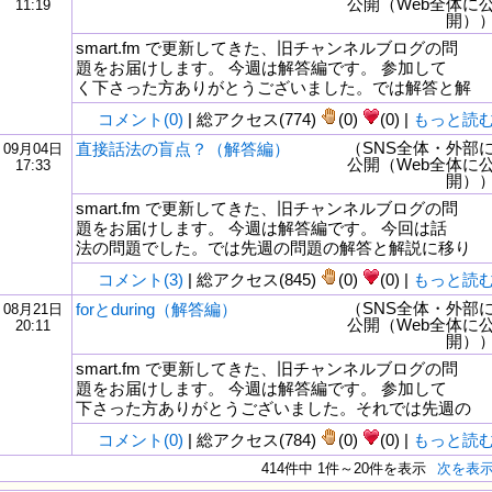
公開（Web全体に
11:19
開）
smart.fm で更新してきた、旧チャンネルブログの問
題をお届けします。 今週は解答編です。 参加して
く下さった方ありがとうございました。では解答と解
コメント(0)
| 総アクセス(774)
(0)
(0) |
もっと読
（SNS全体・外部
直接話法の盲点？（解答編）
09月04日
公開（Web全体に
17:33
開）
smart.fm で更新してきた、旧チャンネルブログの問
題をお届けします。 今週は解答編です。 今回は話
法の問題でした。では先週の問題の解答と解説に移り
コメント(3)
| 総アクセス(845)
(0)
(0) |
もっと読
（SNS全体・外部
forとduring（解答編）
08月21日
公開（Web全体に
20:11
開）
smart.fm で更新してきた、旧チャンネルブログの問
題をお届けします。 今週は解答編です。 参加して
下さった方ありがとうございました。それでは先週の
コメント(0)
| 総アクセス(784)
(0)
(0) |
もっと読
414件中 1件～20件を表示
次を表