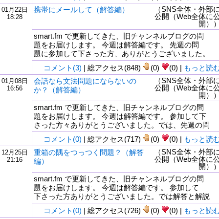
（SNS全体・外部
携帯にメールして（解答編）
01月22日
公開（Web全体に
18:28
開）
smart.fm で更新してきた、旧チャンネルブログの問
題をお届けします。 今週は解答編です。 先週の問
題に参加して下さった方、ありがとうございました。
コメント(3)
| 総アクセス(848)
(0)
(0) |
もっと読
（SNS全体・外部
会話なら文法問題にならないの
01月08日
公開（Web全体に
16:56
か？（解答編）
開）
smart.fm で更新してきた、旧チャンネルブログの問
題をお届けします。 今週は解答編です。 参加して下
さった方々ありがとうございました。では、先週の問
コメント(0)
| 総アクセス(717)
(0)
(0) |
もっと読
（SNS全体・外部
重箱の隅をつっつく問題？（解答
12月25日
公開（Web全体に
21:16
編）
開）
smart.fm で更新してきた、旧チャンネルブログの問
題をお届けします。 今週は解答編です。 参加して
下さった方ありがとうございました。では解答と解説
コメント(0)
| 総アクセス(726)
(0)
(0) |
もっと読