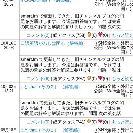
公開（Web全体に
10:57
開）
smart.fm で更新してきた、旧チャンネルブログの問
題をお届けします。 今週は解答編です。 では先週
の問題の解答と解説に参りましょう。 問題 次の文
コメント(2)
| 総アクセス(758)
(0)
(0) |
もっと読
（SNS全体・外部
口語英語がわしは困る（解答編）
10月16日
公開（Web全体に
20:08
開）
smart.fm で更新してきた、旧チャンネルブログの問
題をお届けします。 今週は解答編です。 それでは
先週の問題の解答と解説に参ります。 問題 「私は
コメント(6)
| 総アクセス(897)
(0)
(0) |
もっと読
（SNS全体・外部
it と that（その２） （解答編）
10月02日
公開（Web全体に
13:21
開）
smart.fm で更新してきた、旧チャンネルブログの問
題をお届けします。 今週は解答編です。 では先週
の問題の解答と解説に参ります。 問題 次の英会話
コメント(0)
| 総アクセス(741)
(0)
(0) |
もっと読
（SNS全体・外部
it と that（その１） （解答編）
09月18日