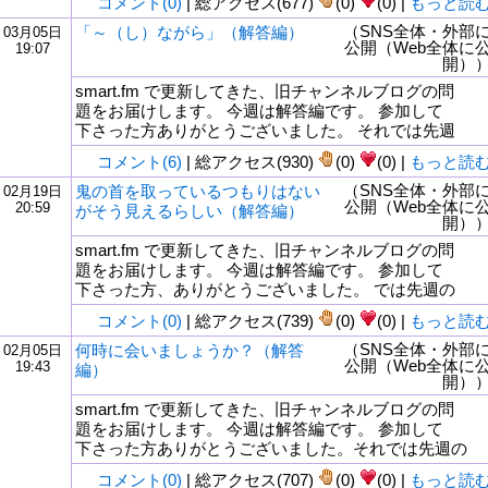
コメント(0)
| 総アクセス(677)
(0)
(0) |
もっと読
（SNS全体・外部
「～（し）ながら」（解答編）
03月05日
公開（Web全体に
19:07
開）
smart.fm で更新してきた、旧チャンネルブログの問
題をお届けします。 今週は解答編です。 参加して
下さった方ありがとうございました。 それでは先週
コメント(6)
| 総アクセス(930)
(0)
(0) |
もっと読
（SNS全体・外部
鬼の首を取っているつもりはない
02月19日
公開（Web全体に
20:59
がそう見えるらしい（解答編）
開）
smart.fm で更新してきた、旧チャンネルブログの問
題をお届けします。 今週は解答編です。 参加して
下さった方、ありがとうございました。 では先週の
コメント(0)
| 総アクセス(739)
(0)
(0) |
もっと読
（SNS全体・外部
何時に会いましょうか？（解答
02月05日
公開（Web全体に
19:43
編）
開）
smart.fm で更新してきた、旧チャンネルブログの問
題をお届けします。 今週は解答編です。 参加して
下さった方ありがとうございました。それでは先週の
コメント(0)
| 総アクセス(707)
(0)
(0) |
もっと読