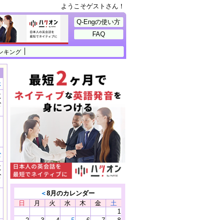
ようこそゲストさん！
Q-Engの使い方
FAQ
ンキング
示
に
公
）
む
に
公
）
＜
8月のカレンダー
日
月
火
水
木
金
土
1