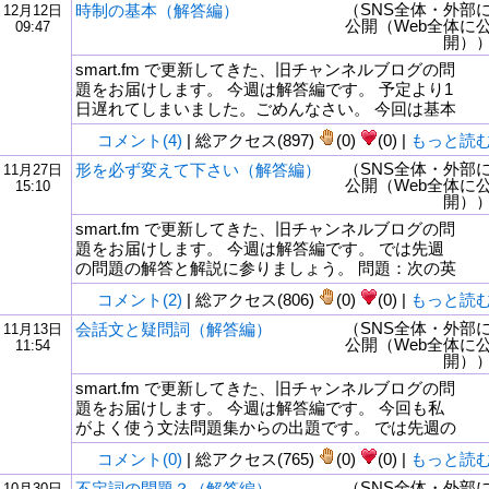
（SNS全体・外部
時制の基本（解答編）
12月12日
公開（Web全体に
09:47
開）
smart.fm で更新してきた、旧チャンネルブログの問
題をお届けします。 今週は解答編です。 予定より1
日遅れてしまいました。ごめんなさい。 今回は基本
コメント(4)
| 総アクセス(897)
(0)
(0) |
もっと読
（SNS全体・外部
形を必ず変えて下さい（解答編）
11月27日
公開（Web全体に
15:10
開）
smart.fm で更新してきた、旧チャンネルブログの問
題をお届けします。 今週は解答編です。 では先週
の問題の解答と解説に参りましょう。 問題：次の英
コメント(2)
| 総アクセス(806)
(0)
(0) |
もっと読
（SNS全体・外部
会話文と疑問詞（解答編）
11月13日
公開（Web全体に
11:54
開）
smart.fm で更新してきた、旧チャンネルブログの問
題をお届けします。 今週は解答編です。 今回も私
がよく使う文法問題集からの出題です。 では先週の
コメント(0)
| 総アクセス(765)
(0)
(0) |
もっと読
（SNS全体・外部
不定詞の問題？（解答編）
10月30日