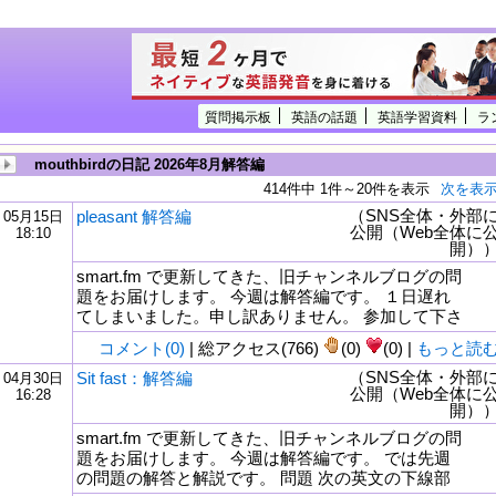
質問掲示板
英語の話題
英語学習資料
ラ
mouthbirdの日記 2026年8月解答編
414件中 1件～20件を表示
次を表
（SNS全体・外部
pleasant 解答編
05月15日
公開（Web全体に
18:10
開）
smart.fm で更新してきた、旧チャンネルブログの問
題をお届けします。 今週は解答編です。 １日遅れ
てしまいました。申し訳ありません。 参加して下さ
コメント(0)
| 総アクセス(766)
(0)
(0) |
もっと読
（SNS全体・外部
Sit fast：解答編
04月30日
公開（Web全体に
16:28
tml
開）
smart.fm で更新してきた、旧チャンネルブログの問
題をお届けします。 今週は解答編です。 では先週
の問題の解答と解説です。 問題 次の英文の下線部