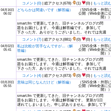
コメント(0)
| 総アクセス(678)
(1)
(0) |
もっと読
（SNS全体・外部
どちらかは間違いです（解答編）
04月16日
公開（Web全体に
06:02
開）
smart.fm で更新してきた、旧チャンネルブログの問
題をお届けします。 今週は解答編です。 参加して
下さった方、ありがとうございました。それでは先週
コメント(7)
| 総アクセス(881)
(0)
(0) |
もっと読
（SNS全体・外部
私は比較が苦手なんですが…（解
04月02日
公開（Web全体に
05:41
答編）
開）
smart.fm で更新してきた、旧チャンネルブログの問
題をお届けします。 今週は解答編です。 参加して
下さった方、ありがとうございました。それでは先週
コメント(4)
| 総アクセス(873)
(0)
(0) |
もっと読
（SNS全体・外部
意味は同じなんだけど（解答編）
03月20日
公開（Web全体に
05:55
開）
smart.fm で更新してきた、旧チャンネルブログの問
題をお届けします。 今週は解答編です。 更新が1日
遅れてしまいました。申し訳ありません。参加して下