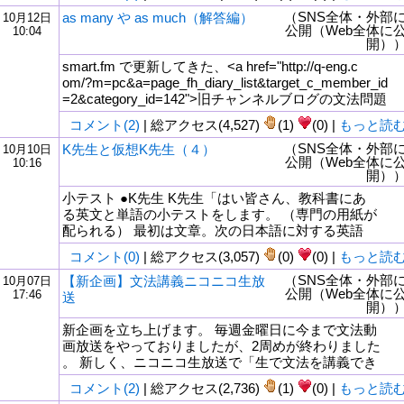
（SNS全体・外部
as many や as much（解答編）
10月12日
公開（Web全体に
10:04
開）
smart.fm で更新してきた、<a href="http://q-eng.c
om/?m=pc&a=page_fh_diary_list&target_c_member_id
=2&category_id=142">旧チャンネルブログの文法問題
コメント(2)
| 総アクセス(4,527)
(1)
(0) |
もっと読
（SNS全体・外部
K先生と仮想K先生（４）
10月10日
公開（Web全体に
10:16
開）
小テスト ●K先生 K先生「はい皆さん、教科書にあ
る英文と単語の小テストをします。 （専門の用紙が
配られる） 最初は文章。次の日本語に対する英語
コメント(0)
| 総アクセス(3,057)
(0)
(0) |
もっと読
（SNS全体・外部
【新企画】文法講義ニコニコ生放
10月07日
公開（Web全体に
17:46
送
開）
新企画を立ち上げます。 毎週金曜日に今まで文法動
画放送をやっておりましたが、2周めが終わりました
。 新しく、ニコニコ生放送で「生で文法を講義でき
コメント(2)
| 総アクセス(2,736)
(1)
(0) |
もっと読