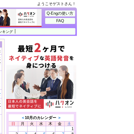
ようこそゲストさん！
Q-Engの使い方
FAQ
ンキング
示
に
公
）
む
に
公
）
＜
10月のカレンダー
＞
日
月
火
水
木
金
土
1