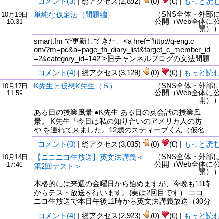
コメント(3)
| 総アクセス(2,892)
(0)
(0) |
もっと読
（SNS全体・外部
単純な仮定法（問題編）
10月19日
公開（Web全体に
10:31
開）
smart.fm で更新してきた、<a href="http://q-eng.c
om/?m=pc&a=page_fh_diary_list&target_c_member_id
=2&category_id=142">旧チャンネルブログの文法問題
コメント(4)
| 総アクセス(3,129)
(0)
(0) |
もっと読
（SNS全体・外部
K先生と仮想K先生（５）
10月17日
公開（Web全体に
11:59
開）
ある日の授業風景 ●K先生 ある日の英会話の授業風
景。 K先生「今日は私の知り合いのアメリカ人の坊
や を連れて来ました。12歳のスティーブくん（仮名
コメント(0)
| 総アクセス(3,035)
(0)
(0) |
もっと読
（SNS全体・外部
【ニコニコ生放送】英文法講義＜
10月14日
公開（Web全体に
17:40
第2回テスト＞
開）
本格的には来週の金曜日から始めますが、今晩も11時
からテスト放送を行います。(実は2回目です） ニコ
ニコ生放送で本日午後11時から英文法講義放送（30分
コメント(4)
| 総アクセス(2,923)
(0)
(0) |
もっと読