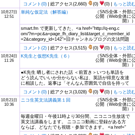
コメント(0)
| 総アクセス(2,660)
(0)
(0) |
もっと読
（SNS全体・外部
単純な仮定法（解答編）
10月27日
公開（Web全体に
12:51
開）
smart.fm で更新してきた、<a href="http://q-eng.c
om/?m=pc&a=page_fh_diary_list&target_c_member_id
=2&category_id=142">旧チャンネルブログの文法問題
コメント(2)
| 総アクセス(3,515)
(0)
(0) |
もっと読
（SNS全体・外部
K先生と仮想K先生（６）
10月24日
公開（Web全体に
11:26
開）
●K先生 晒し者にされた話 ＜前置き＞いつも単語を
どう読んでいいか分からない私は、英語が得意な友達
に相談した。返事は「そんなん雰囲気で自信を持って
コメント(0)
| 総アクセス(3,028)
(0)
(0) |
もっと読
（SNS全体・外部
ニコ生英文法講義第１回
10月21日
公開（Web全体に
10:36
開）
毎週金曜日・午後11時より30分間、ニコニコ生放送で
英文法講義をします。 ニコニコ動画に登録がある方
ならば、どなたでも視聴・参加できます。 <a href="