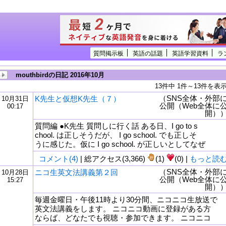
質問掲示板
英語の話題
英語学習資料
ラ
mouthbirdの日記 2016年10月
13件中 1件～13件を表
（SNS全体・外部
K先生と仮想K先生（７）
10月31日
公開（Web全体に
00:17
開）
質問編 ●K先生 質問しに行く話 ある日、I go to s
chool. は正しそうだが、 I go school. でも正しそ
うに感じた。仮に I go school. が正しいとしてなぜ
コメント(4)
| 総アクセス(3,366)
(1)
(0) |
もっと読
（SNS全体・外部
ニコ生英文法講義第２回
10月28日
公開（Web全体に
15:27
tml
開）
毎週金曜日・午後11時より30分間、ニコニコ生放送で
英文法講義をします。 ニコニコ動画に登録がある方
ならば、どなたでも視聴・参加できます。 ニコニコ