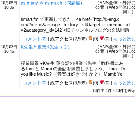
（SNS全体・外部
as many や as much（問題編）
10月05日
公開（Web全体に
10:36
開）
smart.fm で更新してきた、<a href="http://q-eng.c
om/?m=pc&a=page_fh_diary_list&target_c_member_id
=2&category_id=142">旧チャンネルブログの文法問題
コメント(2)
| 総アクセス(2,938)
(0)
(0) |
もっと読
（SNS全体・外部
K先生と仮想K先生（３）
10月03日
公開（Web全体に
10:45
開）
授業風景 ●K先生 英会話の授業 K先生「教科書にあ
るTom と Mami の会話を練習しましょう。 Tom : Do
you like Music? （音楽は好きですか？） Mami: Ye
コメント(0)
| 総アクセス(3,939)
(0)
(0) |
もっと読
13件中 1件～13件を表