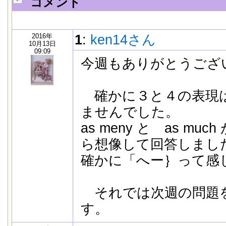
コメント
2016年
1
:
ken14さん
10月13日
09:09
今週もありがとうござ
確かに３と４の表現
ませんでした。
as meny と as m
ら想像して回答しまし
確かに「へー｝って感
それでは次週の問題
す。