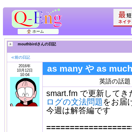
ホーム
mouthbirdさんの日記
≪前の日記
2016年
as many や as m
10月12日
10:04
英語の話題
smart.fm で更新して
ログの文法問題
をお届
今週は解答編です
==================