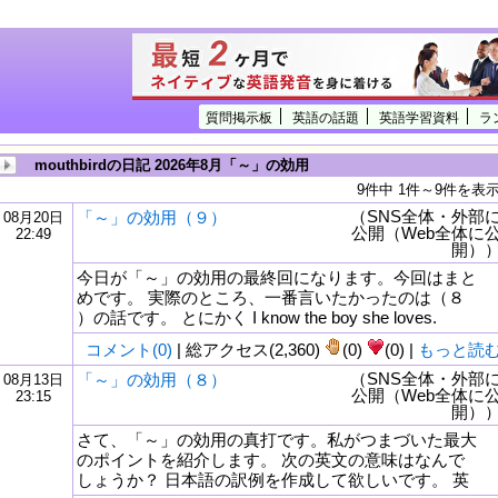
質問掲示板
英語の話題
英語学習資料
ラ
mouthbirdの日記 2026年8月「～」の効用
9件中 1件～9件を表
（SNS全体・外部
「～」の効用（９）
08月20日
公開（Web全体に
22:49
開）
今日が「～」の効用の最終回になります。今回はまと
めです。 実際のところ、一番言いたかったのは（８
）の話です。 とにかく I know the boy she loves.
コメント(0)
| 総アクセス(2,360)
(0)
(0) |
もっと読
（SNS全体・外部
「～」の効用（８）
08月13日
公開（Web全体に
23:15
tml
開）
さて、「～」の効用の真打です。私がつまづいた最大
のポイントを紹介します。 次の英文の意味はなんで
しょうか？ 日本語の訳例を作成して欲しいです。 英