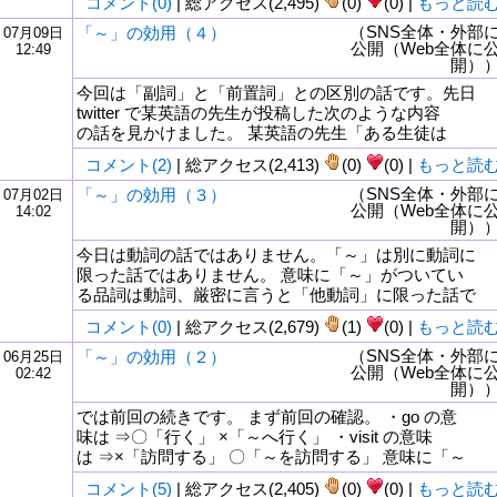
コメント(0)
| 総アクセス(2,495)
(0)
(0) |
もっと読
（SNS全体・外部
「～」の効用（４）
07月09日
公開（Web全体に
12:49
開）
今回は「副詞」と「前置詞」との区別の話です。先日
twitter で某英語の先生が投稿した次のような内容
の話を見かけました。 某英語の先生「ある生徒は
コメント(2)
| 総アクセス(2,413)
(0)
(0) |
もっと読
（SNS全体・外部
「～」の効用（３）
07月02日
公開（Web全体に
14:02
開）
今日は動詞の話ではありません。「～」は別に動詞に
限った話ではありません。 意味に「～」がついてい
る品詞は動詞、厳密に言うと「他動詞」に限った話で
コメント(0)
| 総アクセス(2,679)
(1)
(0) |
もっと読
（SNS全体・外部
「～」の効用（２）
06月25日
公開（Web全体に
02:42
開）
では前回の続きです。 まず前回の確認。 ・go の意
味は ⇒〇「行く」 ×「～へ行く」 ・visit の意味
は ⇒×「訪問する」 〇「～を訪問する」 意味に「～
コメント(5)
| 総アクセス(2,405)
(0)
(0) |
もっと読