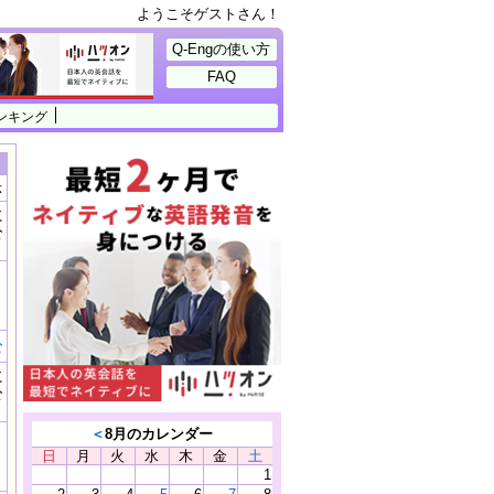
ようこそゲストさん！
Q-Engの使い方
FAQ
ンキング
示
に
公
）
む
に
公
）
＜
8月のカレンダー
日
月
火
水
木
金
土
1