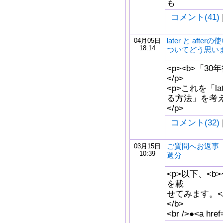
も
コメント(41)
later と aft
04月05日
18:14
ついてどう思い
<p><b>「3
</p>
<p>これを「la
る方法」を考
</p>
コメント(32)
ご質問へお返事
03月15日
10:39
週分
<p>以下、<b
を載
せてみます。</p
</b>
<br />●<a href