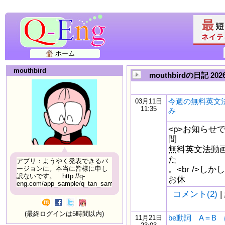
ホーム
mouthbird
mouthbirdの日記 202
今週の無料英文
03月11日
11:35
み
<p>お知らせで
間
無料英文法動画
た
アプリ：ようやく発表できるバ
。<br />
ージョンに。本当に皆様に申し
訳ないです。 http://q-
お休
eng.com/app_sample/q_tan_sample06.html
コメント(2)
|
(最終ログインは5時間以内)
be動詞 A＝B
11月21日