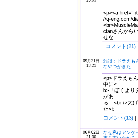
23:03
<p><a href="ht
//q-eng.com/d
<br>MuscleMa
cianさんか
せな
コメント(21)
雑談：ドラえも
09月21日
13:21
なやつがきた
<p>ドラえも
中に<
b>「ぼくより
があ
る。<br /
た<b
コメント(13)
|
なぜ私はアンケ
06月02日
21:00
事を書いたか？