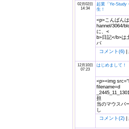
起業「Ye-Stud
02月02日
14:34
生！
<p>こんばんは。<a 
hannel/3064
に、<
b>日記</b>
バ
コメント(6)
|
はじめまして！
12月10日
07:23
<p><img src="h
filename=d
_2445_11_13
担
当のマウスバー
し
コメント(2)
|