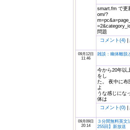
smart.fm で更新
om/?
m=pc&a=page_f
=2&catego
問題
コメント(4)
|
雑談：幽体離脱
09月12日
11:46
今から20年
をし
た。 夜中に
よ
うな感じにな
体は
コメント(0)
|
３分間無料英文
09月09日
20:14
255回】新放送