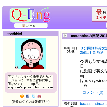
ホーム
mouthbird
mouthbirdの日記 20
３分間無料英文
09月30日
07:48
258回】新放送
今週も英文法
日
に動画で英文
画
アプリ：ようやく発表できるバ
は元々はwindow
ージョンに。本当に皆様に申し
訳ないです。 http://q-
（w
eng.com/app_sample/q_tan_sample06.html
コメント(0)
|
(最終ログインは9時間以内)
because, sinc
09月28日