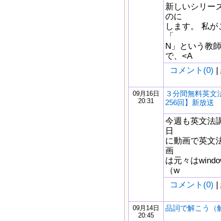
新しいシリー
のに
します。 私
「
N」という教
で、<A
コメント(0)
|
３分間無料英文
09月16日
20:31
256回】新放送
今週も英文法
日
に動画で英文
画
は元々はwindow
（w
コメント(0)
|
品詞で解こう（
09月14日
20:45