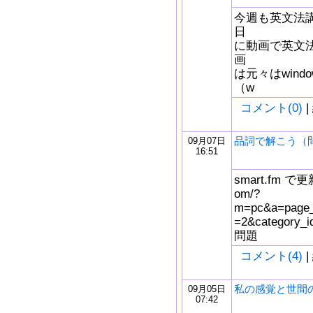
今週も英文法
日
に動画で英文
画
は元々はwindow
（w
コメント(0)
|
品詞で解こう（
09月07日
16:51
smart.fm で更新
om/?
m=pc&a=page_f
=2&catego
問題
コメント(4)
|
私の感覚と世間
09月05日
07:42