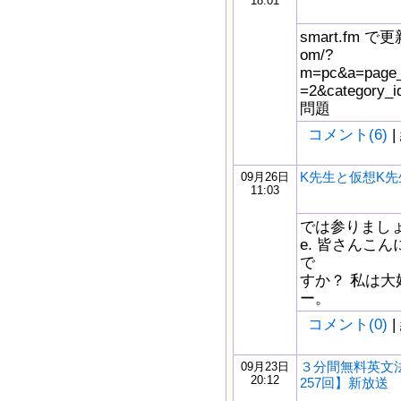
18:01
smart.fm で更新
om/?
m=pc&a=page_f
=2&catego
問題
コメント(6)
|
K先生と仮想K先
09月26日
11:03
では参りましょう。
e. 皆さんこ
で
すか？ 私は大
ー。
コメント(0)
|
３分間無料英文
09月23日
20:12
257回】新放送