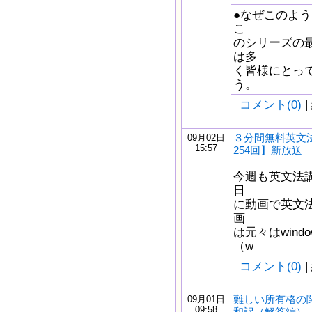
●なぜこのよう
こ
のシリーズの
は多
く皆様にとっ
う。
コメント(0)
|
３分間無料英文
09月02日
15:57
254回】新放送
今週も英文法
日
に動画で英文
画
は元々はwindow
（w
コメント(0)
|
難しい所有格の
09月01日
09:58
和訳（解答編）