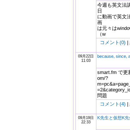
今週も英文法
日
に動画で英文
画
は元々はwindow
（w
コメント(0)
|
because, sinc
09月22日
11:03
smart.fm で更新
om/?
m=pc&a=page_f
=2&catego
問題
コメント(4)
|
K先生と仮想K先
09月19日
22:33