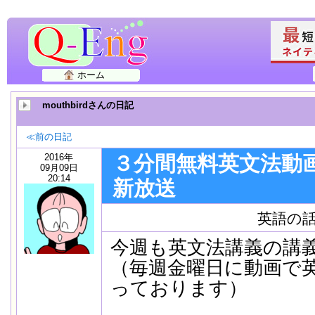
ホーム
mouthbirdさんの日記
≪前の日記
2016年
３分間無料英文法動画
09月09日
20:14
新放送
英語の
今週も英文法講義の講
（毎週金曜日に動画で
っております）