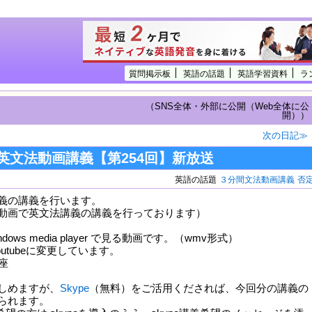
質問掲示板
英語の話題
英語学習資料
ラ
（SNS全体・外部に公開（Web全体に公
開））
次の日記≫
英文法動画講義【第254回】新放送
英語の話題
３分間文法動画講義
否
義の講義を行います。
動画で英文法講義の講義を行っております）
ows media player で見る動画です。（wmv形式）
outubeに変更しています。
しめますが、
Skype
（無料）をご活用くだされば、今回分の講義の
られます。