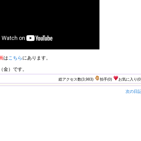
画
は
こちら
にあります。
（金）です。
総アクセス数(3,983)
拍手
(
0
)
お気に入り
(
0
次の日