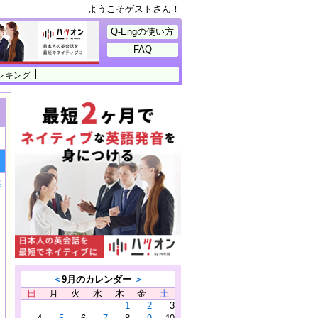
ようこそゲストさん！
Q-Engの使い方
FAQ
ンキング
定
＜
9月のカレンダー
＞
日
月
火
水
木
金
土
1
2
3