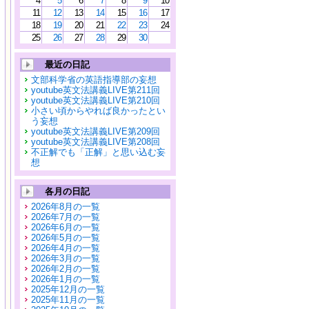
4
5
6
7
8
9
10
11
12
13
14
15
16
17
18
19
20
21
22
23
24
25
26
27
28
29
30
最近の日記
文部科学省の英語指導部の妄想
youtube英文法講義LIVE第211回
youtube英文法講義LIVE第210回
小さい頃からやれば良かったとい
う妄想
youtube英文法講義LIVE第209回
youtube英文法講義LIVE第208回
不正解でも「正解」と思い込む妄
想
各月の日記
2026年8月の一覧
2026年7月の一覧
2026年6月の一覧
2026年5月の一覧
2026年4月の一覧
2026年3月の一覧
2026年2月の一覧
2026年1月の一覧
2025年12月の一覧
2025年11月の一覧