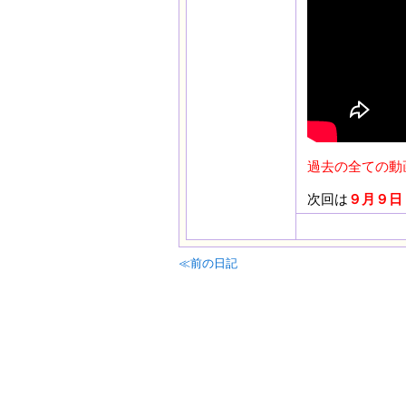
過去の全ての動
次回は
９月９日
≪前の日記