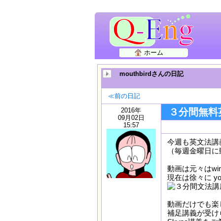
ホーム
mouthbirdさんの日記
≪前の日記
2016年
３分間無料
09月02日
15:57
今週も英文法講
（毎週金曜日に
動画は元々はwind
現在は徐々に y
動画だけでも楽
補足講義が受け