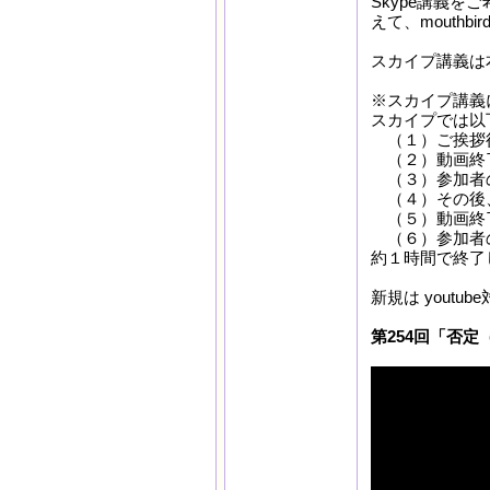
Skype講義を
えて、mouthb
スカイプ講義は本
※スカイプ講義
スカイプでは以
（１）ご挨拶後
（２）動画終了
（３）参加者の
（４）その後
（５）動画終了
（６）参加者の
約１時間で終了
新規は yout
第254回「否定