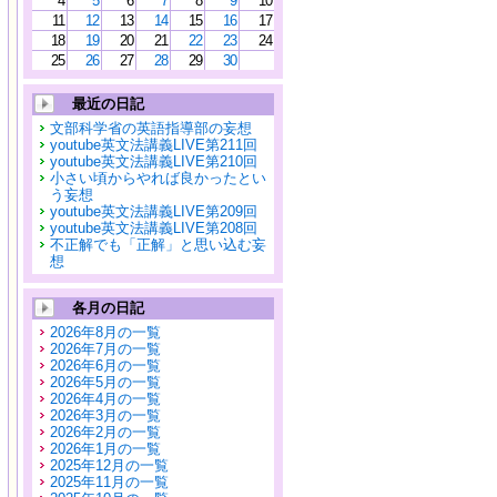
4
5
6
7
8
9
10
11
12
13
14
15
16
17
18
19
20
21
22
23
24
25
26
27
28
29
30
最近の日記
文部科学省の英語指導部の妄想
youtube英文法講義LIVE第211回
youtube英文法講義LIVE第210回
小さい頃からやれば良かったとい
う妄想
youtube英文法講義LIVE第209回
youtube英文法講義LIVE第208回
不正解でも「正解」と思い込む妄
想
各月の日記
2026年8月の一覧
2026年7月の一覧
2026年6月の一覧
2026年5月の一覧
2026年4月の一覧
2026年3月の一覧
2026年2月の一覧
2026年1月の一覧
2025年12月の一覧
2025年11月の一覧