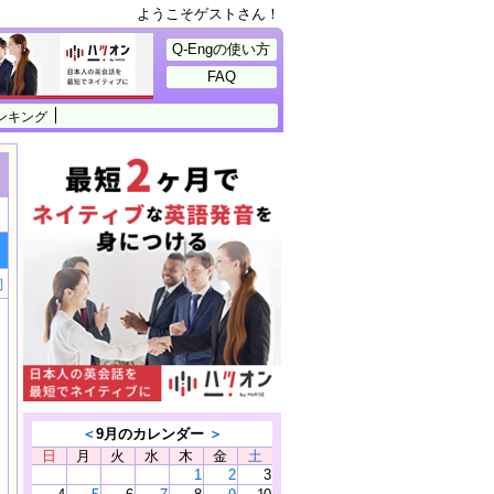
ようこそゲストさん！
Q-Engの使い方
FAQ
ンキング
詞
＜
9月のカレンダー
＞
日
月
火
水
木
金
土
1
2
3