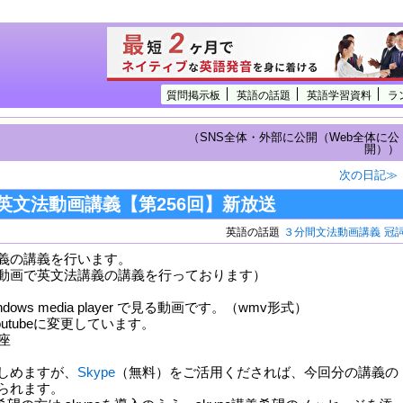
質問掲示板
英語の話題
英語学習資料
ラ
（SNS全体・外部に公開（Web全体に公
開））
次の日記≫
英文法動画講義【第256回】新放送
英語の話題
３分間文法動画講義
冠
義の講義を行います。
動画で英文法講義の講義を行っております）
ows media player で見る動画です。（wmv形式）
outubeに変更しています。
しめますが、
Skype
（無料）をご活用くだされば、今回分の講義の
られます。