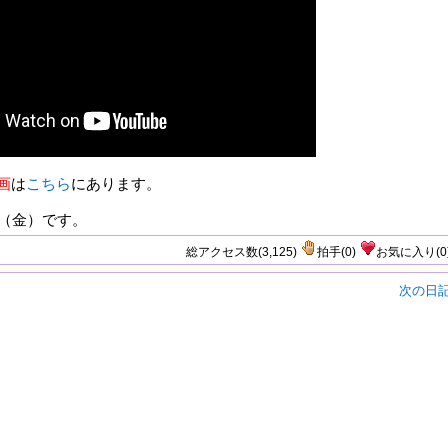
画
は
こちら
にあります。
（金）です。
総アクセス数(3,125)
拍手
(
0
)
お気に入り
(
0
次の日