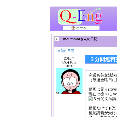
ホーム
mouthbirdさんの日記
≪前の日記
2016年
３分間無料
09月16日
20:31
今週も英文法講
（毎週金曜日に
動画は元々はwind
現在は徐々に y
動画だけでも楽
補足講義が受け