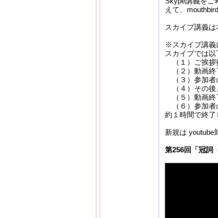
Skype講義を
えて、mouthb
スカイプ講義は本
※スカイプ講義
スカイプでは以
（１）ご挨拶後
（２）動画終了
（３）参加者の
（４）その後
（５）動画終了
（６）参加者の
約１時間で終了
新規は yout
第256回「冠詞