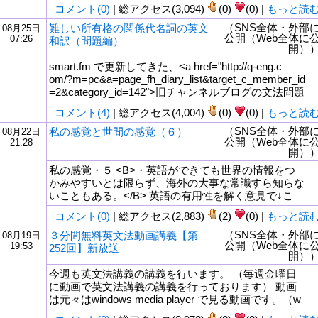
コメント(0)
| 総アクセス(3,094)
(0)
(0) |
もっと読
（SNS全体・外部
難しい所有格の関係代名詞の英文
08月25日
公開（Web全体に
07:26
和訳（問題編）
開）
smart.fm で更新してきた、<a href="http://q-eng.c
om/?m=pc&a=page_fh_diary_list&target_c_member_id
=2&category_id=142">旧チャンネルブログの文法問題
コメント(4)
| 総アクセス(4,004)
(0)
(0) |
もっと読
（SNS全体・外部
私の感覚と世間の感覚（６）
08月22日
公開（Web全体に
21:28
開）
私の感覚・５ <B>・英語ができても世界の情報をつ
かみやすいとは限らず、海外の大事な常識すら知らな
いこともある。</B> 英語の有用性を解く意見で↓こ
コメント(0)
| 総アクセス(2,883)
(2)
(0) |
もっと読
（SNS全体・外部
３分間無料英文法動画講義【第
08月19日
公開（Web全体に
19:53
252回】新放送
開）
今週も英文法講義の講義を行います。 （毎週金曜日
に動画で英文法講義の講義を行っております） 動画
は元々はwindows media player で見る動画です。（w