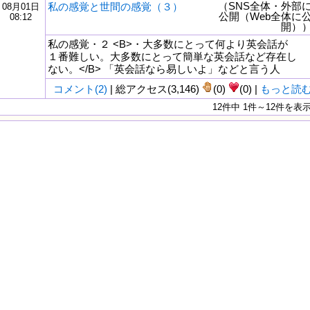
（SNS全体・外部
私の感覚と世間の感覚（３）
08月01日
公開（Web全体に
08:12
開）
私の感覚・２ <B>・大多数にとって何より英会話が
１番難しい。大多数にとって簡単な英会話など存在し
ない。</B> 「英会話なら易しいよ」などと言う人
コメント(2)
| 総アクセス(3,146)
(0)
(0) |
もっと読
12件中 1件～12件を表