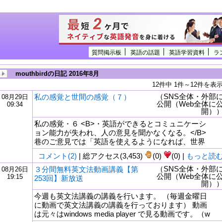
質問掲示板
英語の話題
英語学習資料
ラ
mouthbirdの日記 2016年8月
12件中 1件～12件を表
（SNS全体・外部
私の感覚と世間の感覚（７）
08月29日
公開（Web全体に
09:34
開）
私の感覚・６ <B>・英語ができるとコミュニケーシ
ョン能力が失われ、人の意見を聞かなくなる。</B>
巷のご意見では「英語を使えるようになれば、世界
コメント(2)
| 総アクセス(3,453)
(0)
(0) |
もっと読
（SNS全体・外部
３分間無料英文法動画講義【第
08月26日
公開（Web全体に
19:15
253回】新放送
tml
開）
今週も英文法講義の講義を行います。 （毎週金曜日
に動画で英文法講義の講義を行っております） 動画
は元々はwindows media player で見る動画です。（w