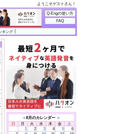
ようこそゲストさん！
Q-Engの使い方
FAQ
ンキング
示
に
公
）
む
に
公
）
＜
8月のカレンダー
＞
日
月
火
水
木
金
土
1
2
3
4
5
6