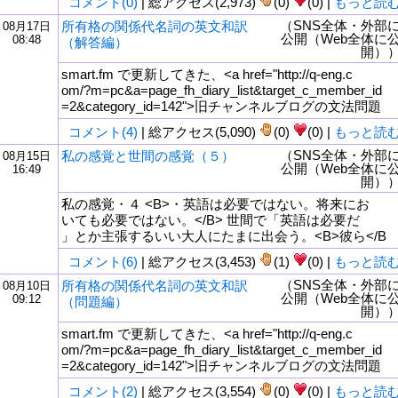
コメント(0)
| 総アクセス(2,973)
(0)
(0) |
もっと読
（SNS全体・外部
所有格の関係代名詞の英文和訳
08月17日
公開（Web全体に
08:48
（解答編）
開）
smart.fm で更新してきた、<a href="http://q-eng.c
om/?m=pc&a=page_fh_diary_list&target_c_member_id
=2&category_id=142">旧チャンネルブログの文法問題
コメント(4)
| 総アクセス(5,090)
(0)
(0) |
もっと読
（SNS全体・外部
私の感覚と世間の感覚（５）
08月15日
公開（Web全体に
16:49
開）
私の感覚・４ <B>・英語は必要ではない。将来にお
いても必要ではない。</B> 世間で「英語は必要だ
」とか主張するいい大人にたまに出会う。<B>彼ら</B
コメント(6)
| 総アクセス(3,453)
(1)
(0) |
もっと読
（SNS全体・外部
所有格の関係代名詞の英文和訳
08月10日
公開（Web全体に
09:12
（問題編）
開）
smart.fm で更新してきた、<a href="http://q-eng.c
om/?m=pc&a=page_fh_diary_list&target_c_member_id
=2&category_id=142">旧チャンネルブログの文法問題
コメント(2)
| 総アクセス(3,554)
(0)
(0) |
もっと読