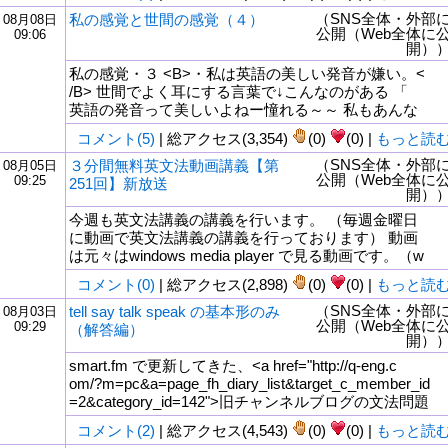
（SNS全体・外部
私の感覚と世間の感覚（４）
08月08日
公開（Web全体に
09:06
開）
私の感覚・３ <B>・私は英語の美しい発音が嫌い。<
/B> 世間でよく耳にする言葉で↓こんなのがある 「
英語の発音って美しいよねー憧れる～～ 私もあんな
コメント(5)
| 総アクセス(3,354)
(0)
(0) |
もっと読
（SNS全体・外部
３分間無料英文法動画講義【第
08月05日
公開（Web全体に
09:25
251回】新放送
開）
今週も英文法講義の講義を行います。 （毎週金曜日
に動画で英文法講義の講義を行っております） 動画
は元々はwindows media player で見る動画です。（w
コメント(0)
| 総アクセス(2,898)
(0)
(0) |
もっと読
（SNS全体・外部
tell say talk speak の基本形のみ
08月03日
公開（Web全体に
09:29
（解答編）
開）
smart.fm で更新してきた、<a href="http://q-eng.c
om/?m=pc&a=page_fh_diary_list&target_c_member_id
=2&category_id=142">旧チャンネルブログの文法問題
コメント(2)
| 総アクセス(4,543)
(0)
(0) |
もっと読