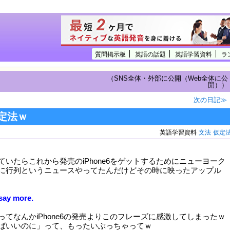
質問掲示板
英語の話題
英語学習資料
ラ
（SNS全体・外部に公開（Web全体に公
開））
次の日記≫
定法ｗ
英語学習資料
文法
仮定
ていたらこれから発売のiPhone6をゲットするためにニューヨーク
に行列というニュースやってたんだけどその時に映ったアップル
say more.
ってなんかiPhone6の発売よりこのフレーズに感激してしまったｗ
ばいいのに」って、もったいぶっちゃってｗ