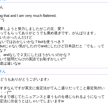
さん
g that and I am very much flattered.
`*)
事しようと努力しましたがこの文、変？
ってもらってありがとうでも褒め過ぎです。がんばります」
いたかったんだけど
つないではおかしいかな？butを使うべき？
butじゃない気がしたのでandにしたけど日本語だと「でも」って
かな？
、andなしで２文にしたほうがいいのかな？
いて疑問だらけの英語でお恥ずかしい(^^ゞ
道は遠いなw
oさん
さん、どうもありがとうございます♪
すぎなんですが英文に仮定法がてんこ盛りだってこと最近気付い
・(^^ゞ
今まで感じてたニュアンスと違うものを感じられるようになって
定法に出会うとはしゃいでしまいますw