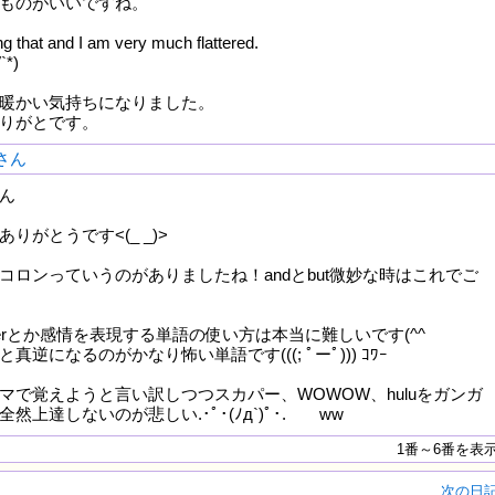
ものがいいですね。
g that and I am very much flattered.
`*)
暖かい気持ちになりました。
りがとです。
oさん
さん
りがとうです<(_ _)>
コロンっていうのがありましたね！andとbut微妙な時はこれでご
latterとか感情を表現する単語の使い方は本当に難しいです(^^ゞ
逆になるのがかなり怖い単語です(((; ﾟーﾟ))) ｺﾜｰ
マで覚えようと言い訳しつつスカパー、WOWOW、huluをガンガ
然上達しないのが悲しい.･ﾟ･(ﾉд`)ﾟ･. ww
1番～6番を表
次の日