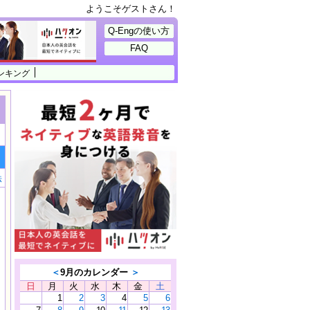
ようこそゲストさん！
Q-Engの使い方
FAQ
ンキング
法
＜
9月のカレンダー
＞
日
月
火
水
木
金
土
1
2
3
4
5
6