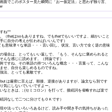
画面でこのポスター見た瞬間に「おー仮定法」と思わず独り言、
w
すね^^
（thatはsoもありますね、でもthatでもいいですよ、細かいこと
手に自分の考えが伝わればいいんです）
ってとっても意味津々な単語・・・言い回し、状況、言い方で全く逆の意味
の場合は、とってもいい返しで、「もう、そんなに褒められると
そんな感じに読めます。（持論です）
例ですね、その単語の持ついろんな概念・・・言葉って、こんな
ませ、自分も楽しめるものですね。
強法、とっても素敵です。
, but は厳密に言えば、順接、逆接がありますが、論文なら別です
り気にしないでいいですよー。
いなときは、; (セミコロン）を打って、接続詞を省略すれば楽で
続詞なしで二つに分けてもＯＫです）
現や法っていろいろあるけど、読み手や聞き手の気持ちがあった