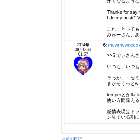
かくなるような
Thanks for sayin
I do my best(*´∀
これ、とっても
みゅーさん、あ
6
:
mewmewnec
2014年
09月06日
01:57
>>5 でぃさん
いつも、いつもあ
そっか、；セミ
まかそうっとw
temperとかf
使い方間違えると真
感情表現はドラ
ン見ている割に全
≪前の日記