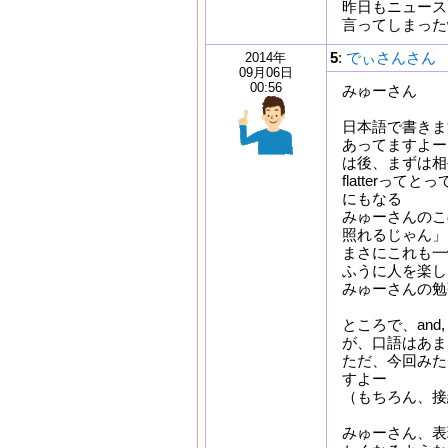
昨日もニュース
言ってしまった
5
:
でぃさんさん
2014年
09月06日
00:56
みゅーさん
日本語で書きま
あってますよー。
は後、まずは相
flatter
にもなる
みゅーさんのこ
照れるじゃん」
まさにこれも一
ふうに人を楽し
みゅーさんの勉
ところで、and
が、口語はあま
ただ、今回みた
すよー
（もちろん、接
みゅーさん、表