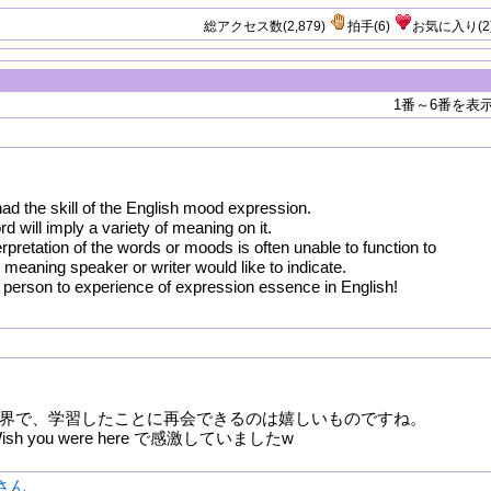
総アクセス数(2,879)
拍手
(
6
)
お気に入り
(
2
1番～6番を表
ad the skill of the English mood expression.
 will imply a variety of meaning on it.
erpretation of the words or moods is often unable to function to
eaning speaker or writer would like to indicate.
 person to experience of expression essence in English!
界で、学習したことに再会できるのは嬉しいものですね。
h you were here で感激していましたw
oさん