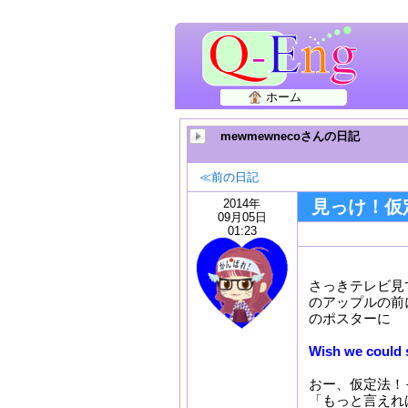
ホーム
mewmewnecoさんの日記
≪前の日記
2014年
見っけ！仮
09月05日
01:23
さっきテレビ見
のアップルの前
のポスターに
Wish we could 
おー、仮定法！
「もっと言えれ