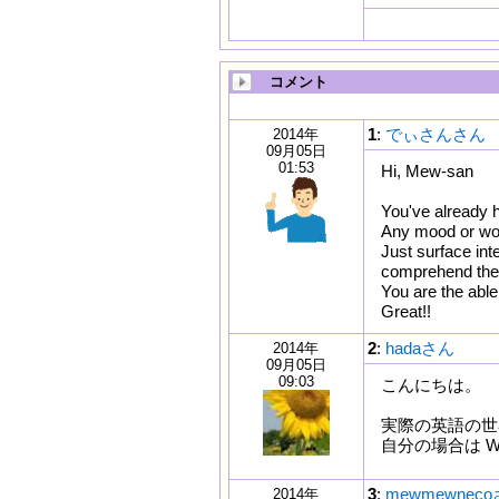
コメント
1
:
でぃさんさん
2014年
09月05日
01:53
Hi, Mew-san
You've already h
Any mood or word
Just surface int
comprehend the m
You are the able
Great!!
2
:
hadaさん
2014年
09月05日
09:03
こんにちは。
実際の英語の世
自分の場合は Wis
3
:
mewmewnec
2014年