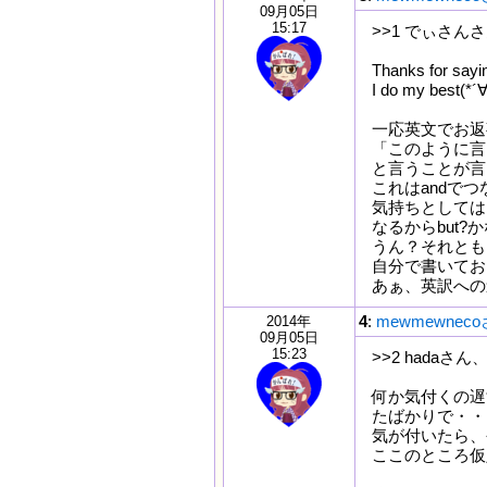
09月05日
15:17
>>1 でぃさん
Thanks for sayin
I do my best(*´∀
一応英文でお返
「このように言
と言うことが言
これはandで
気持ちとしては
なるからbut?
うん？それとも
自分で書いてお
あぁ、英訳への
4
:
mewmewnec
2014年
09月05日
15:23
>>2 hada
何か気付くの遅
たばかりで・・・
気が付いたら、
ここのところ仮