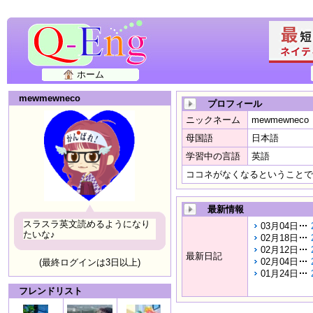
ホーム
mewmewneco
プロフィール
ニックネーム
mewmewneco
母国語
日本語
学習中の言語
英語
ココネがなくなるということで
最新情報
スラスラ英文読めるようになり
03月04日
たいな♪
02月18日
02月12日
最新日記
02月04日
(最終ログインは3日以上)
01月24日
フレンドリスト