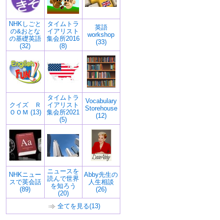
NHKしごと
タイムトラ
英語
の&おとな
イアリスト
workshop
の基礎英語
集会所2016
(33)
(32)
(8)
タイムトラ
Vocabulary
クイズ Ｒ
イアリスト
Storehouse
ＯＯＭ (13)
集会所2021
(12)
(5)
ニュースを
NHKニュー
Abby先生の
読んで世界
スで英会話
人生相談
を知ろう
(89)
(26)
(20)
全てを見る(13)