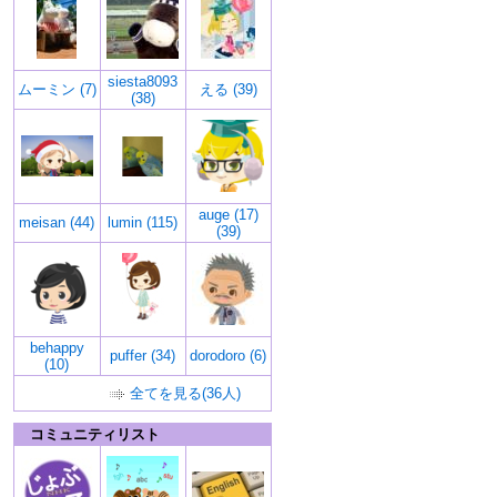
siesta8093
ムーミン (7)
える (39)
(38)
auge (17)
meisan (44)
lumin (115)
(39)
behappy
puffer (34)
dorodoro (6)
(10)
全てを見る(36人)
コミュニティリスト