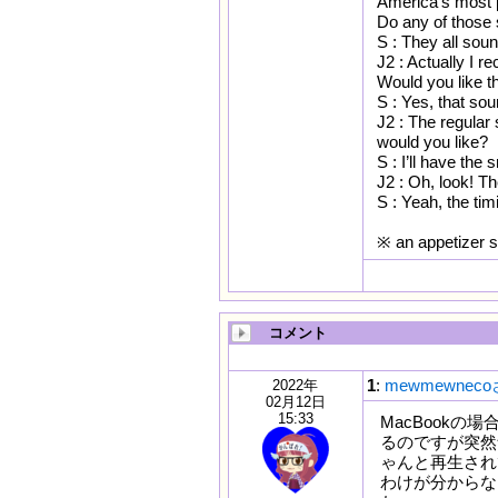
America’s most p
Do any of those
S : They all sou
J2 : Actually I r
Would you like t
S : Yes, that so
J2 : The regular 
would you like?
S : I’ll have the
J2 : Oh, look! Th
S : Yeah, the tim
※ an appetiz
コメント
1
:
mewmewnec
2022年
02月12日
15:33
MacBook
るのですが突然
ゃんと再生され
わけが分からな