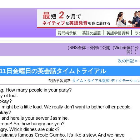
質問掲示板
英語の話題
英語学習資料
ラ
（SNS全体・外部に公開（Web全体に公
開））
次の日記≫
２月11日金曜日の英会話タイムトライアル
英語学習資料
タイムトライアル復習
ディクテーショ
ng. How many people in your party?
y of four.
 okay?
s might be a little loud. We really don’t want to bother other people.
 okay?
et and here is your server Jasmine.
elcome! So, how hungry are you?
ungry. Which dishes are quick?
isiana’s famous Creole Gumbo. It’s like a stew. And we have