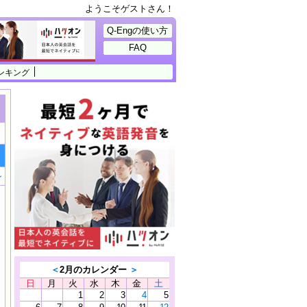
ようこそゲストさん！
Q-Engの使い方
FAQ
ンキング
ン
＜
2月のカレンダー
＞
日
月
火
水
木
金
土
1
2
3
4
5