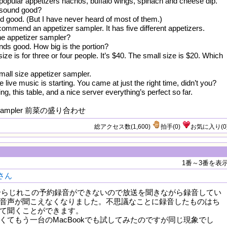
opular appetizers nachos, buffalo wings, spinach and cheese dip.
 sound good?
nd good. (But I have never heard of most of them.)
ecommend an appetizer sampler. It has five different appetizers.
he appetizer sampler?
unds good. How big is the portion?
size is for three or four people. It’s $40. The small size is $20. Which
 small size appetizer sampler.
e live music is starting. You came at just the right time, didn’t you?
ing, this table, and a nice server everything’s perfect so far.
er sampler 前菜の盛り合わせ
総アクセス数(1,600)
拍手
(
0
)
お気に入り
(
0
1番～3番を表
oさん
の場合らじれこの予約録音ができないので放送を聞きながら録音してい
音声が聞こえなくなりました。不思議なことに録音したものはち
て聞くことができます。
くてもう一台のMacBookでも試してみたのですが同じ現象でし