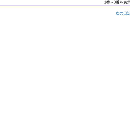
1番～3番を表
次の日