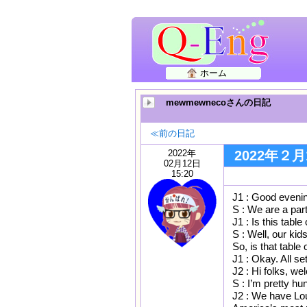
ホーム
mewmewnecoさんの日記
≪前の日記
2022年
2022年
02月12日
15:20
J1 : Good eveni
S : We are a part
J1 : Is this table
S : Well, our kid
So, is that table
J1 : Okay. All s
J2 : Hi folks, w
S : I’m pretty h
J2 : We have Lou