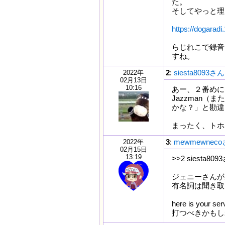
た。
そしてやっと理
https://dogaradi
らじれこで録音
すね。
2
:
siesta8093さん
2022年
02月13日
10:16
あー、２番めに
Jazzman（
かな？」と勘違
まったく、トホ
3
:
mewmewnec
2022年
02月15日
13:19
>>2 siesta809
ジェニーさんが
有名詞は聞き取
here is yo
打つべきかもし