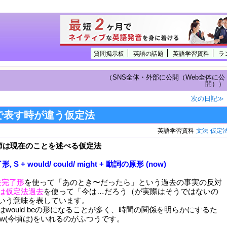
質問掲示板
英語の話題
英語学習資料
ラ
（SNS全体・外部に公開（Web全体に公
開））
次の日記≫
節で表す時が違う仮定法
英語学習資料
文法
仮定
主節は現在のことを述べる仮定法
形, S + would/ could/ might + 動詞の原形 (now)
去完了形
を使って「あのとき〜だったら」という過去の事実の反対
は仮定法過去
を使って「今は…だろう（が実際はそうではないの
いう意味を表しています。
would beの形になることが多く、時間の関係を明らかにするた
 now(今頃は)をいれるのがふつうです。