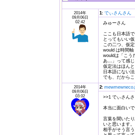
1
:
でぃさんさん
2014年
09月06日
02:42
みゅーさん
ここも日本語で
とってもいい仮
この二つ、仮定
would は時
wouldは「こ
あ…」って感じ
仮定法はほんと
日本語にない法
でも、だからこ
2
:
mewmewnec
2014年
09月06日
03:02
>>1 でぃさん
本当に面白いで
言葉を聞いたり
いと思います。
相手がそう言う
と思って言って