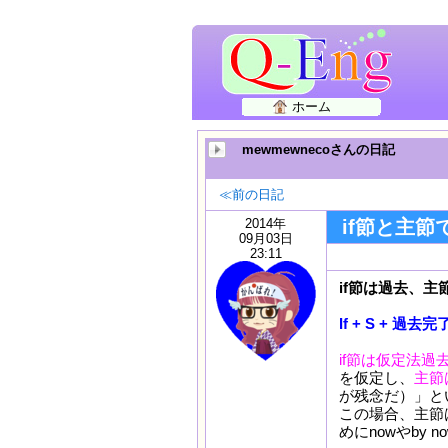
ホーム
mewmewnecoさんの日記
≪前の日記
2014年
if節と主
09月03日
23:11
if節は過去、
If + S + 過去完了
if節は仮定法過
を仮定し、
主節
が残念だ）」と
この場合、主節は
めにnowやby