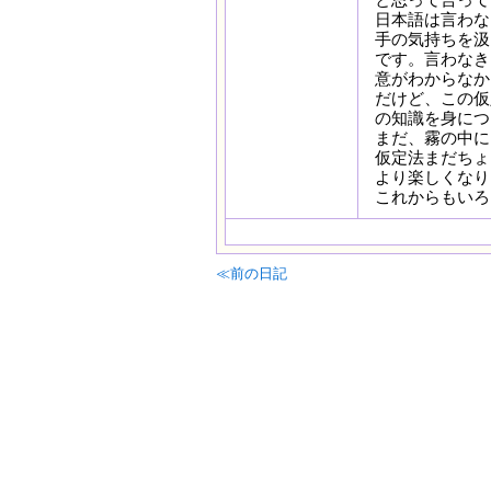
日本語は言わな
手の気持ちを汲
です。言わなき
意がわからなか
だけど、この仮
の知識を身につ
まだ、霧の中に
仮定法まだちょ
より楽しくなり
これからもいろい
≪前の日記