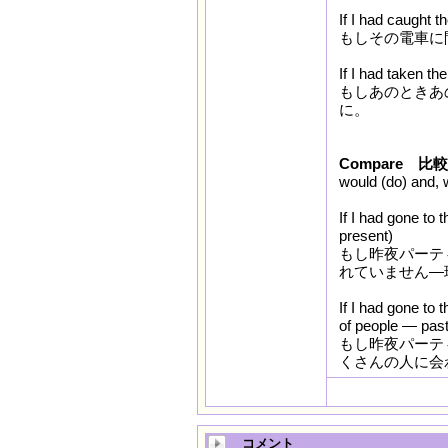
If I had caught t
もしその電車に
If I had taken th
もしあのときあ
に。
Compare 比較
would (do) and, 
If I had gone to 
present)
もし昨夜パーテ
れていません—
If I had gone to t
of people — past
もし昨夜パーテ
くさんの人に会
コメント