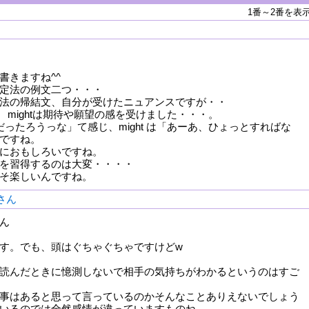
1番～2番を表
書きますね^^
定法の例文二つ・・・
法の帰結文、自分が受けたニュアンスですが・・
間軸 mightは期待や願望の感を受けました・・・。
うだったろうっな」て感じ、might は「あーあ、ひょっとすればな
ですね。
におもしろいですね。
を習得するのは大変・・・・
そ楽しいんですね。
oさん
さん
す。でも、頭はぐちゃぐちゃですけどw
読んだときに憶測しないで相手の気持ちがわかるというのはすご
事はあると思って言っているのかそんなことありえないでしょう
いるのでは全然感情が違っていますものね。