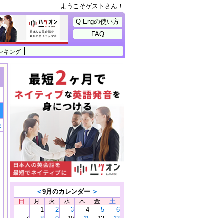
ようこそゲストさん！
Q-Engの使い方
FAQ
ンキング
法
＜
9月のカレンダー
＞
日
月
火
水
木
金
土
1
2
3
4
5
6