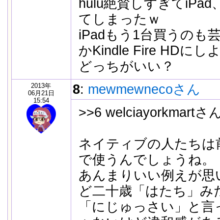
hulu絶賛しすぎてiP
てしまったｗ
iPadもう1台買うのも芸
かKindle Fire H
どっちがいい？
2013年
8
:
mewmewnecoさん
06月21日
15:54
>>6 welciayorkmartさ
ネイティブの人たちは
で使うんでしょうね。
あんまりいい例えが思
ど二十歳「はたち」み
「にじゅっさい」と言