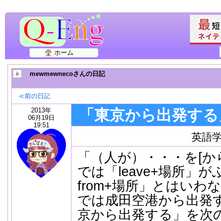
ホーム
mewmewnecoさんの日記
≪前の日記
2013年
「東京から出発する
06月19日
19:51
英語
「（人が）・・・を[か
では「leave+場所」が
from+場所」とはい
では成田空港から出発
京から出発する」を次の(