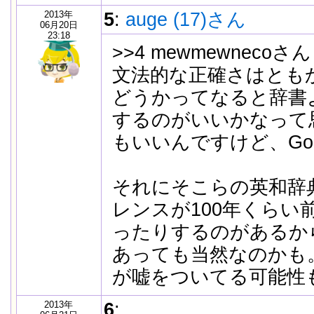
2013年
5
:
auge (17)さん
06月20日
23:18
>>4 mewmewnecoさん
文法的な正確さはとも
どうかってなると辞書よ
するのがいいかなって
もいいんですけど、Go
それにそこらの英和辞
レンスが100年くらい
ったりするのがあるか
あっても当然なのかも。
が嘘をついてる可能性
2013年
6
: