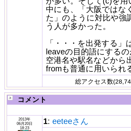
が多い。そして(c)を
中にも、「大阪ではな
た」のように対比や強
う人が多かった。
「・・・を出発する」
leaveの目的語にする
空港名や駅名などから出発
fromも普通に用いら
総アクセス数(28,74
コメント
2013年
1
:
eeteeさん
06月20日
18:23