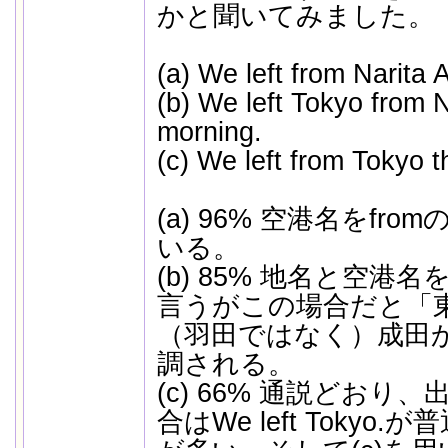
かと聞いてみました。
(a) We left from Narita A
(b) We left Tokyo from Na
morning.
(c) We left from Tokyo t
(a) 96% 空港名をfr
いる。
(b) 85% 地名と空
言うがこの場合だと「
（羽田ではなく）成田
調される。
(c) 66% 通説どお
合はWe left Toky