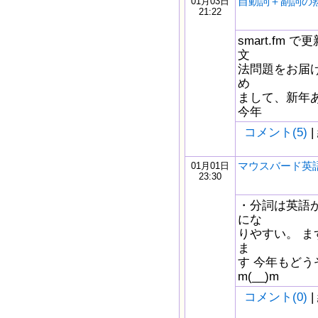
自動詞＋副詞の
01月03日
21:22
smart.fm
文
法問題をお届け
め
まして、新年
今年
コメント(5)
|
マウスバード英語
01月01日
23:30
・分詞は英語
にな
りやすい。 ま
ま
す 今年もど
m(__)m
コメント(0)
|