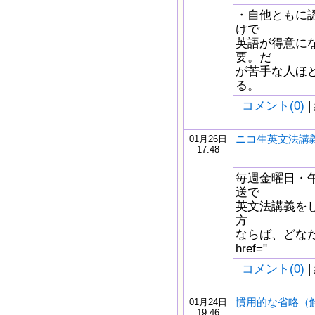
・自他ともに
けで
英語が得意に
要。だ
が苦手な人ほ
る。
コメント(0)
|
ニコ生英文法講義
01月26日
17:48
毎週金曜日・午
送で
英文法講義を
方
ならば、どなた
href="
コメント(0)
|
慣用的な省略（
01月24日
19:46