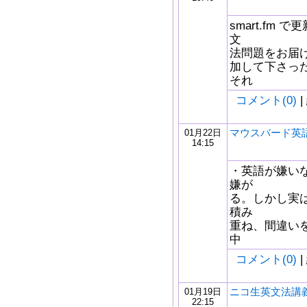
smart.fm
文
法問題をお届け
加して下さっ
それ
コメント(0)
|
マウスバード英語b
01月22日
14:15
・英語が嫌い
嫌が
る。しかし実
積み
重ね、間違い
中
コメント(0)
|
ニコ生英文法講義
01月19日
22:15