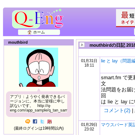
ホーム
mouthbird
mouthbirdの日記 20
lie と lay（問題
01月31日
18:11
smart.fm
文
法問題をお届け
回
アプリ：ようやく発表できるバ
は lie と 
ージョンに。本当に皆様に申し
訳ないです。 http://q-
コメント(2)
|
eng.com/app_sample/q_tan_sample06.html
マウスバード英語b
01月29日
(最終ログインは19時間以内)
23:02