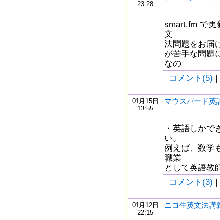
23:28
smart.fm
文
法問題をお届け
が苦手な問題
なの
コメント(5)
|
マウスバード英語b
01月15日
13:55
・英語しかで
い。
例えば、数学
職業
として英語教師をま
コメント(3)
|
ニコ生英文法講義
01月12日
22:15