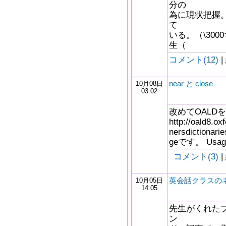
分の
為に現状把握。
て
いる。（\300
生（
コメント(12)
|
near と close
10月08日
03:02
改めてOALD
http://oald8.oxf
nersdictionar
geです。 Usage n
コメント(3)
|
英会話クラスの
10月05日
14:05
先生がくれた
ン