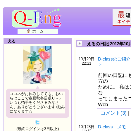
ホーム
える
えるの日記 2012年10
D-classのご
10月29日
22:21
＞
前回の日記に
方の
ために。 私
な
ココネがお休みしてても、おい
ってしまった
らはここで春夏秋冬居眠り～♪
いつも拍手をくださるみなさ
Web
ん、ありがとうございます♪励み
になります☆
コメント(3)
|
D-class メモ
10月28日
(最終ログインは3日以上)