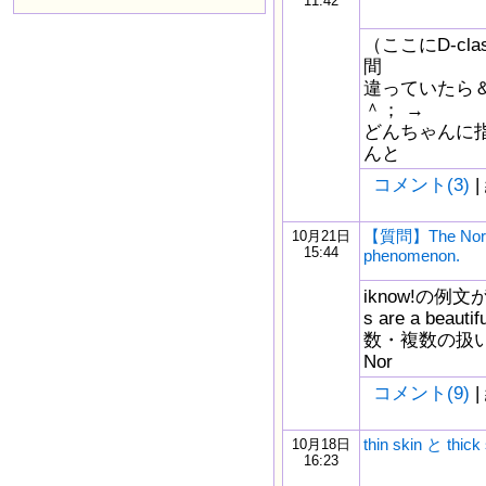
11:42
（ここにD-c
間
違っていたら
＾； →
どんちゃんに
んと
コメント(3)
|
【質問】The Northe
10月21日
15:44
phenomenon.
iknow!の例文が
s are a beaut
数・複数の扱
Nor
コメント(9)
|
thin skin と thick
10月18日
16:23