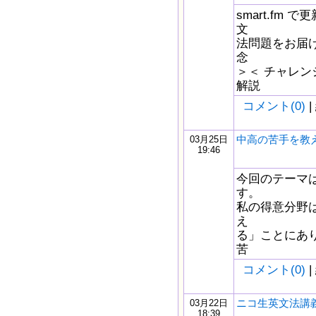
smart.fm
文
法問題をお届け
念
＞＜ チャレン
解説
コメント(0)
|
中高の苦手を教
03月25日
19:46
今回のテーマ
す。
私の得意分野
え
る」ことにあ
苦
コメント(0)
|
ニコ生英文法講義
03月22日
18:39