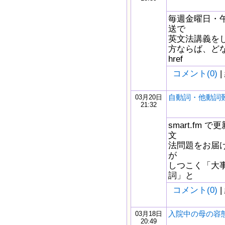
毎週金曜日・午
送で
英文法講義を
方ならば、どな
href
コメント(0)
|
自動詞・他動詞
03月20日
21:32
smart.fm
文
法問題をお届け
が
しつこく「大
詞」と
コメント(0)
|
入院中の母の容
03月18日
20:49