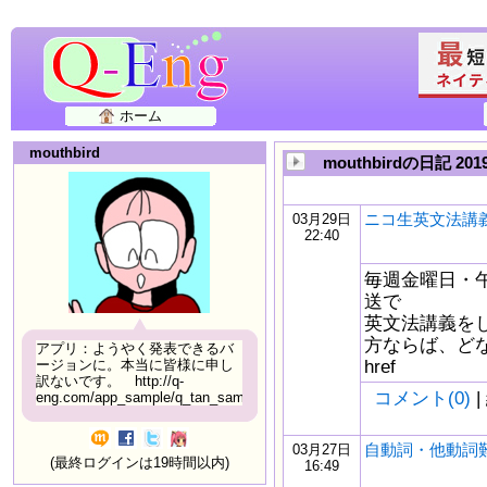
ホーム
mouthbird
mouthbirdの日記 20
ニコ生英文法講義
03月29日
22:40
毎週金曜日・午
送で
英文法講義を
方ならば、どな
アプリ：ようやく発表できるバ
href
ージョンに。本当に皆様に申し
訳ないです。 http://q-
コメント(0)
|
eng.com/app_sample/q_tan_sample06.html
自動詞・他動詞
03月27日
(最終ログインは19時間以内)
16:49