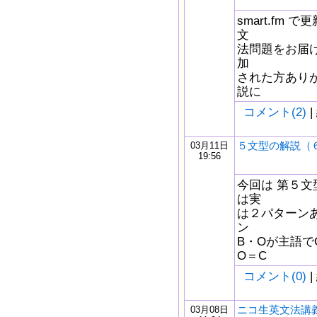
smart.fm
文
法問題をお届け
加
された方あり
説に
コメント(2)
|
５文型の解説（
03月11日
19:56
今回は 第５文
は実
は２パターンあ
ン
B・Oが主語で
O＝C
コメント(0)
|
ニコ生英文法講義
03月08日