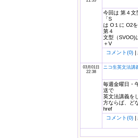
21:55
今回は 第４文
「S
は O１に O
第４
文型（SVOO
＋V
コメント(0)
|
ニコ生英文法講義
03月01日
22:38
毎週金曜日・午
送で
英文法講義を
方ならば、どな
href
コメント(0)
|