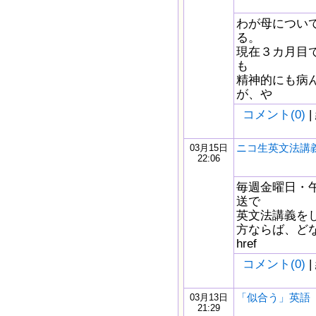
わが母について
る。
現在３カ月目
も
精神的にも病
が、や
コメント(0)
|
ニコ生英文法講義
03月15日
22:06
毎週金曜日・午
送で
英文法講義を
方ならば、どな
href
コメント(0)
|
「似合う」英語
03月13日
21:29