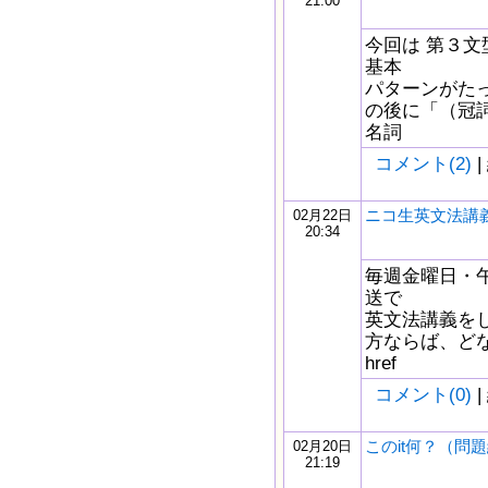
21:00
今回は 第３文型
基本
パターンがた
の後に「（冠
名詞
コメント(2)
|
ニコ生英文法講義
02月22日
20:34
毎週金曜日・午
送で
英文法講義を
方ならば、どな
href
コメント(0)
|
このit何？（問
02月20日
21:19