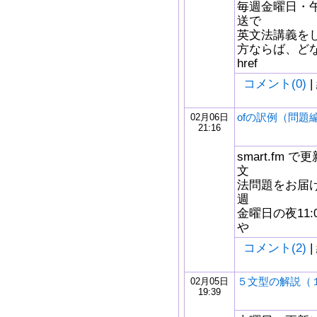
毎週金曜日・午
送で
英文法講義を
方ならば、どな
href
コメント(0)
|
ofの訳例（問題
02月06日
21:16
smart.fm
文
法問題をお届け
週
金曜日の夜11
や
コメント(2)
|
５文型の解説（
02月05日
19:39