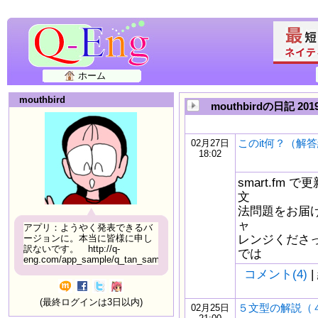
ホーム
mouthbird
mouthbirdの日記 20
このit何？（解
02月27日
18:02
smart.fm
文
法問題をお届け
ャ
アプリ：ようやく発表できるバ
レンジくださ
ージョンに。本当に皆様に申し
訳ないです。 http://q-
では
eng.com/app_sample/q_tan_sample06.html
コメント(4)
|
(最終ログインは3日以内)
５文型の解説（
02月25日