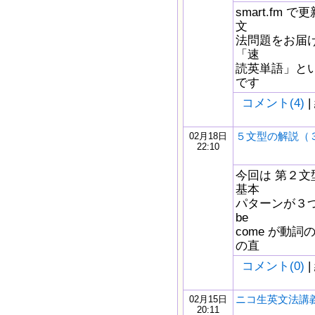
smart.fm
文
法問題をお届
「速
読英単語」と
です
コメント(4)
|
５文型の解説（
02月18日
22:10
今回は 第２文型
基本
パターンが３つ
be
come が動
の直
コメント(0)
|
ニコ生英文法講義
02月15日
20:11