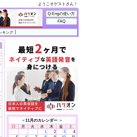
ようこそゲストさん！
Q-Engの使い方
FAQ
ンキング
示
に
公
）
む
に
公
）
＜
11月のカレンダー
＞
日
月
火
水
木
金
土
1
2
3
4