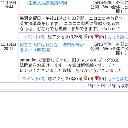
（SNS全体・外部
ニコ生英文法講義第52回
11月03日
公開（Web全体に
19:44
開）
毎週金曜日・午後11時より30分間、ニコニコ生放送で
英文法講義をします。 ニコニコ動画に登録がある方
ならば、どなたでも視聴・参加できます。 <a href="
コメント(2)
| 総アクセス(3,366)
(0)
(0) |
もっと読
（SNS全体・外部
得意な人には解けない理由が分か
11月01日
公開（Web全体に
20:11
るまい（解答編）
開）
smart.fm で更新してきた、旧チャンネルブログの文
法問題をお届けします。 今週は解答編です。 チャ
レンジくださいました皆様、ありがとうございました
コメント(4)
| 総アクセス(3,375)
(0)
(0) |
もっと読
13件中 1件～13件を表