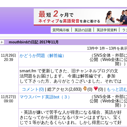
質問掲示板
英語の話題
英語学習資料
ラ
mouthbirdの日記 2017年11月
13件中 1件～13件を表
（SNS全体・外部
かどうか問題（解答編）
11月29日
公開（Web全体に
20:39
開）
smart.fm で更新してきた、旧チャンネルブログの文
法問題をお届けします。 今週は解答編です。 参加
して下さった方、ありがとうございました。それでは
コメント(0)
| 総アクセス(2,693)
(0)
(0) |
もっと読
（SNS全体・外部
マウスバード英語bot（３）
11月27日
公開（Web全体に
09:00
tml
開）
・英語が嫌いで苦手な人が得意になる場合、英語が好
きになってから得意になるパターンはまずない。宝く
じで１等があたるくらいまれ。しかし得意になって好