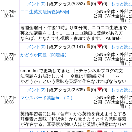
コメント(0)
| 総アクセス(5,353)
(0)
(0) |
もっと読
（SNS全体・外部
ニコ生英文法講義第55回
11月24日
公開（Web全体に
20:14
開）
毎週金曜日・午後11時より30分間、ニコニコ生放送で
英文法講義をします。 ニコニコ動画に登録がある方
ならば、どなたでも視聴・参加できます。 <a href="
コメント(0)
| 総アクセス(3,141)
(0)
(0) |
もっと読
（SNS全体・外部
かどうか問題（問題編）
11月22日
公開（Web全体に
16:31
開）
smart.fm で更新してきた、旧チャンネルブログの文
法問題をお届けします。 今週は問題編です。 「～
かどうか」という意味を英語で作らなければならない
コメント(2)
| 総アクセス(2,609)
(0)
(0) |
もっと読
（SNS全体・外部
マウスバード英語bot（２）
11月21日
公開（Web全体に
16:08
開）
英語学習者には耳（音声）から英語を覚えようとする
耳要素と意味（和訳例）から覚えようとする意味要素
が存在する。耳要素が強い人ほど英語が得意になりや