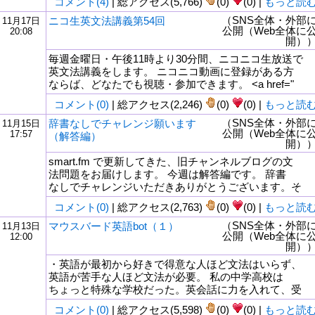
コメント(4)
| 総アクセス(5,766)
(0)
(0) |
もっと読
（SNS全体・外部
ニコ生英文法講義第54回
11月17日
公開（Web全体に
20:08
開）
毎週金曜日・午後11時より30分間、ニコニコ生放送で
英文法講義をします。 ニコニコ動画に登録がある方
ならば、どなたでも視聴・参加できます。 <a href="
コメント(0)
| 総アクセス(2,246)
(0)
(0) |
もっと読
（SNS全体・外部
辞書なしでチャレンジ願います
11月15日
公開（Web全体に
17:57
（解答編）
開）
smart.fm で更新してきた、旧チャンネルブログの文
法問題をお届けします。 今週は解答編です。 辞書
なしでチャレンジいただきありがとうございます。そ
コメント(0)
| 総アクセス(2,763)
(0)
(0) |
もっと読
（SNS全体・外部
マウスバード英語bot（１）
11月13日
公開（Web全体に
12:00
開）
・英語が最初から好きで得意な人ほど文法はいらず、
英語が苦手な人ほど文法が必要。 私の中学高校は
ちょっと特殊な学校だった。英会話に力を入れて、受
コメント(0)
| 総アクセス(5,598)
(0)
(0) |
もっと読