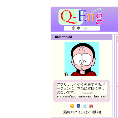
ホーム
mouthbird
アプリ：ようやく発表できるバ
ージョンに。本当に皆様に申し
訳ないです。 http://q-
eng.com/app_sample/q_tan_sample06.h
(最終ログインは2日以内)