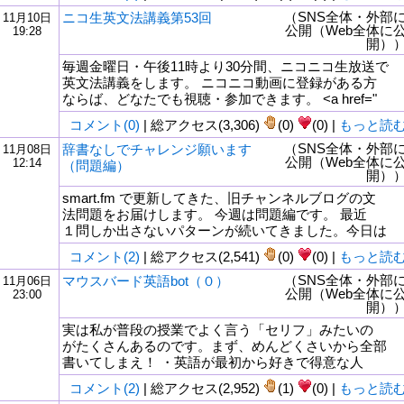
（SNS全体・外部
ニコ生英文法講義第53回
11月10日
公開（Web全体に
19:28
開）
毎週金曜日・午後11時より30分間、ニコニコ生放送で
英文法講義をします。 ニコニコ動画に登録がある方
ならば、どなたでも視聴・参加できます。 <a href="
コメント(0)
| 総アクセス(3,306)
(0)
(0) |
もっと読
（SNS全体・外部
辞書なしでチャレンジ願います
11月08日
公開（Web全体に
12:14
（問題編）
開）
smart.fm で更新してきた、旧チャンネルブログの文
法問題をお届けします。 今週は問題編です。 最近
１問しか出さないパターンが続いてきました。今日は
コメント(2)
| 総アクセス(2,541)
(0)
(0) |
もっと読
（SNS全体・外部
マウスバード英語bot（０）
11月06日
公開（Web全体に
23:00
開）
実は私が普段の授業でよく言う「セリフ」みたいの
がたくさんあるのです。まず、めんどくさいから全部
書いてしまえ！ ・英語が最初から好きで得意な人
コメント(2)
| 総アクセス(2,952)
(1)
(0) |
もっと読