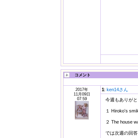
コメント
1
:
ken14さん
2017年
11月09日
07:59
今週もありがと
１ Hiroko's s
２ The house 
では次週の回答