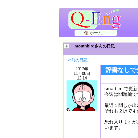
ホーム
mouthbirdさんの日記
≪前の日記
2017年
辞書なしで
11月08日
12:14
smart.fm
今週は問題編で
最近１問しか出
それも２択です
恐れ入りますが
います。