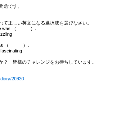
問題です。
て正しい英文になる選択肢を選びなさい。
mile was （ ）.
zzling
e was （ ）.
fascinating
か？ 皆様のチャレンジをお待ちしています。
/diary/20930