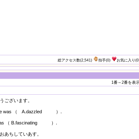
総アクセス数(2,541)
拍手
(
0
)
お気に入り
(
0
1番～2番を表
うございます。
mile was （ A.dazzled ）.
was （ B.fascinating ）.
おあちしていあす。