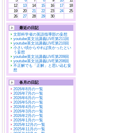
5
6
7
8
9
10
11
12
13
14
15
16
17
18
19
20
21
22
23
24
25
26
27
28
29
30
最近の日記
文部科学省の英語指導部の妄想
youtube英文法講義LIVE第211回
youtube英文法講義LIVE第210回
小さい頃からやれば良かったとい
う妄想
youtube英文法講義LIVE第209回
youtube英文法講義LIVE第208回
不正解でも「正解」と思い込む妄
想
各月の日記
2026年8月の一覧
2026年7月の一覧
2026年6月の一覧
2026年5月の一覧
2026年4月の一覧
2026年3月の一覧
2026年2月の一覧
2026年1月の一覧
2025年12月の一覧
2025年11月の一覧