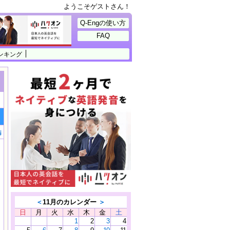
ようこそゲストさん！
Q-Engの使い方
FAQ
ンキング
編
＜
11月のカレンダー
＞
日
月
火
水
木
金
土
1
2
3
4