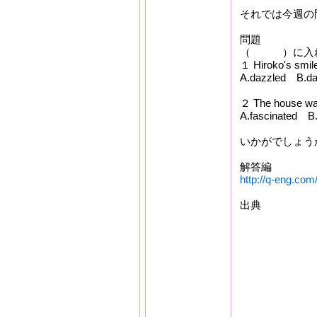
それでは今週の
問題
（ ）に入れ
１ Hiroko's s
A.dazzled B.da
２ The hous
A.fascinated B.
いかがでしょう
解答編
http://q-eng.com
出典