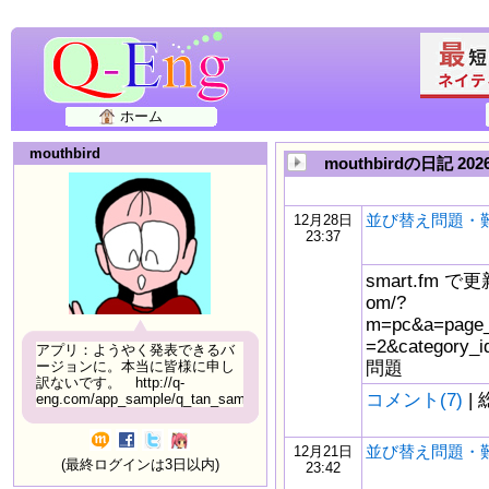
ホーム
mouthbird
mouthbirdの日記 2
並び替え問題・
12月28日
23:37
smart.fm で更新
om/?
m=pc&a=page_f
=2&catego
アプリ：ようやく発表できるバ
問題
ージョンに。本当に皆様に申し
訳ないです。 http://q-
コメント(7)
| 
eng.com/app_sample/q_tan_sample06.html
並び替え問題・
12月21日
(最終ログインは3日以内)
23:42