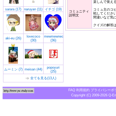
楽しんで覚え
sarara (17)
naruyan (11)
イチゴ (19)
コミュ主のコ
コミュニティ
戦してくださ
説明文
間違いなど気
クイズの解答
lovecoco
mewmewneco
aki-eu (26)
(30)
(36)
popoyuri
ムーミン (7)
meisan (44)
(25)
全てを見る(13人)
FAQ
利用規約
プライバシーポ
Copyright (C) 2009-2026
Q-E