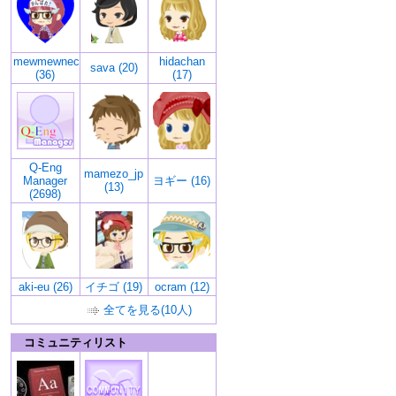
mewmewneco
hidachan
sava (20)
(36)
(17)
Q-Eng
mamezo_jp
Manager
ヨギー (16)
(13)
(2698)
aki-eu (26)
イチゴ (19)
ocram (12)
全てを見る(10人)
コミュニティリスト