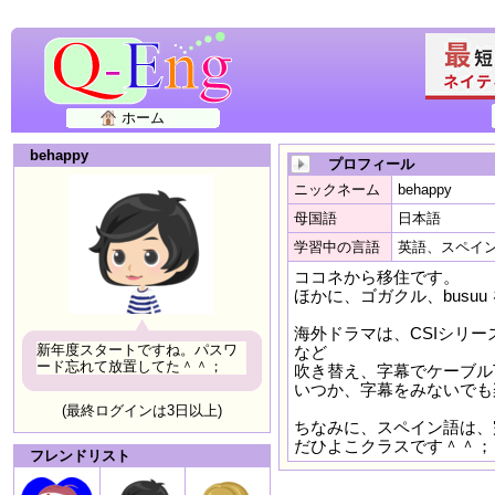
ホーム
behappy
プロフィール
ニックネーム
behappy
母国語
日本語
学習中の言語
英語、スペイ
ココネから移住です。
ほかに、ゴガクル、busu
海外ドラマは、CSIシリーズ、B
新年度スタートですね。パスワ
など
ード忘れて放置してた＾＾；
吹き替え、字幕でケーブル
いつか、字幕をみないでも
(最終ログインは3日以上)
ちなみに、スペイン語は、
だひよこクラスです＾＾；
フレンドリスト