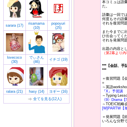
本コミュは語
た。
語彙は一回で
何度もその語
それを復習問
risamama
popoyuri
sarara (17)
(10)
(25)
また今までに
ひ出会ってく
それを発展問
出題の内容と
（第2幕より
lovecoco
でぃさん
イチゴ (19)
(30)
(46)
***【会話、
***
＝復習問題【
=
～英語works
『X』予習講
ralara (21)
hasy (14)
ヨギー (16)
～Typing Le
全てを見る(12人)
《9》Drama【S
～TOEIC戦
[W]PARTW
＝発展問題【
いろんな分野