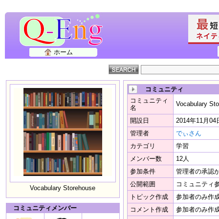
ホーム
コミュニティ
コミュニティ
Vocabulary St
名
開設日
2014年11月04
管理者
でぃさん
カテゴリ
学習
メンバー数
12人
参加条件
管理者の承認
公開範囲
コミュニティ
Vocabulary Storehouse
トピック作成
参加者のみ作
コミュニティメンバー
コメント作成
参加者のみ作