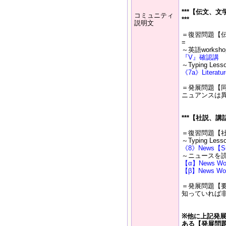
***【伝文、
コミュニティ
***
説明文
＝復習問題【
=
～英語works
『V』確認講
～Typing Le
《7a》Literatur
＝発展問題【
ニュアンスは
***【社説、
＝復習問題【
～Typing Le
《8》News【Su
～ニュースを
【α】News Wor
【β】News Wo
＝発展問題【
知っていれば
※他に上記発
ある【発展問