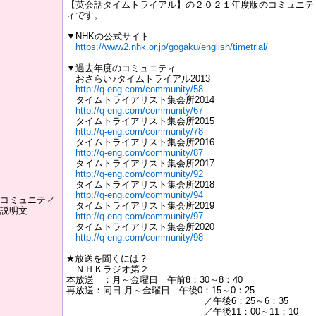
【英会話タイムトライアル】の２０２１年度版のコミュニテ
ィです。
▼NHKの公式サイト
https://www2.nhk.or.jp/gogaku/english/timetrial/
▼過去年度のコミュニティ
おさらい♪タイムトライアル2013
http://q-eng.com/community/58
タイムトライアリスト集会所2014
http://q-eng.com/community/67
タイムトライアリスト集会所2015
http://q-eng.com/community/78
タイムトライアリスト集会所2016
http://q-eng.com/community/87
タイムトライアリスト集会所2017
http://q-eng.com/community/92
タイムトライアリスト集会所2018
http://q-eng.com/community/94
コミュニティ
タイムトライアリスト集会所2019
説明文
http://q-eng.com/community/97
タイムトライアリスト集会所2020
http://q-eng.com/community/98
★放送を聞くには？
ＮＨＫラジオ第２
本放送 ：月～金曜日 午前8：30～8：40
再放送：同日 月～金曜日 午後0：15～0：25
／午後6：25～6：35
／午後11：00～11：10