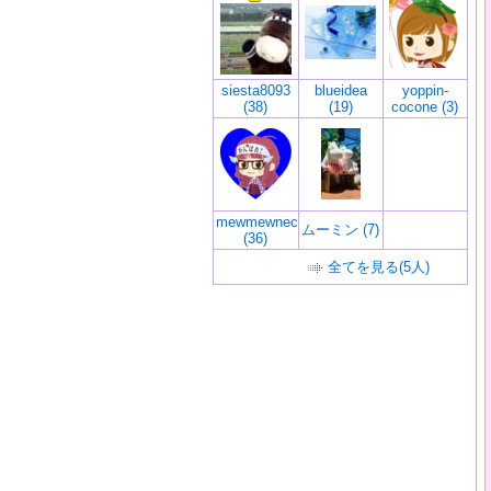
siesta8093
blueidea
yoppin-
(38)
(19)
cocone (3)
mewmewneco
ムーミン (7)
(36)
全てを見る(5人)