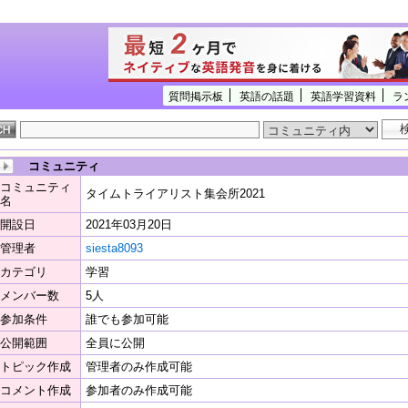
質問掲示板
英語の話題
英語学習資料
ラ
コミュニティ
コミュニティ
タイムトライアリスト集会所2021
名
開設日
2021年03月20日
管理者
siesta8093
カテゴリ
学習
メンバー数
5人
参加条件
誰でも参加可能
公開範囲
全員に公開
トピック作成
管理者のみ作成可能
コメント作成
参加者のみ作成可能