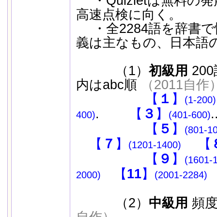
・Quizletは無料の
高速点検に向く。
・全2284語を辞書で
義は主なもの、日本語
（1）
初級用
20
内はabc順
（2011自作
【
１
】
(1-200)
.
【
３
】
400)
(401-600)
【
５
】
(801-1
【
７
】
【
(1201-1400)
【
９
】
(1601-
【
11
】
2000)
(2001-2284)
（2）
中級用
頻度