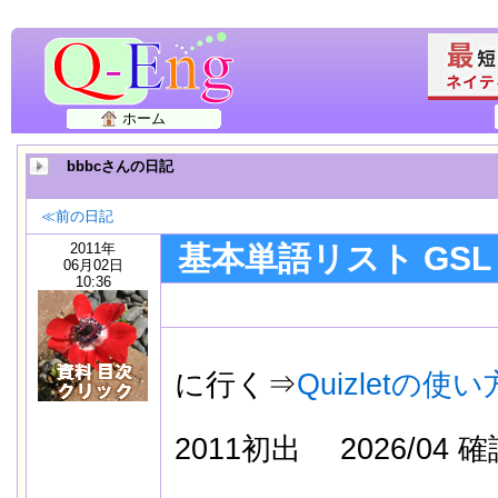
ホーム
bbbcさんの日記
≪前の日記
2011年
基本単語リスト GSL 
06月02日
10:36
使い
に行く⇒
Quizletの使い
2011初出
2026/04 