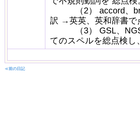
で不規則動詞を 総点検
（2） accord、brib
訳 →英英、英和辞書で
（3） GSL、NGSL
てのスペルを総点検し
≪前の日記