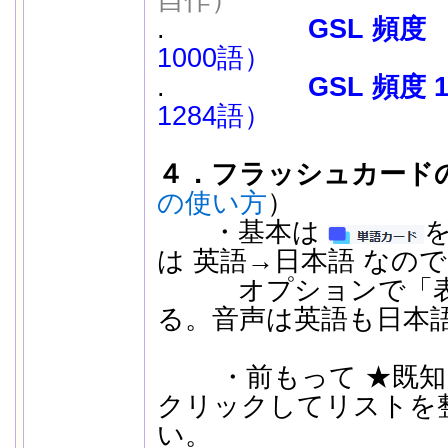
自作）
.
GSL 頻度
1000語）
.
GSL 頻度 1
1284語）
４．フラッシュカード
の使い方
）
・基本は
は 英語→日本語 なの
オプションで「表面
る。音声は英語も日本
・前もって ★既知
クリックしてリストを
い。