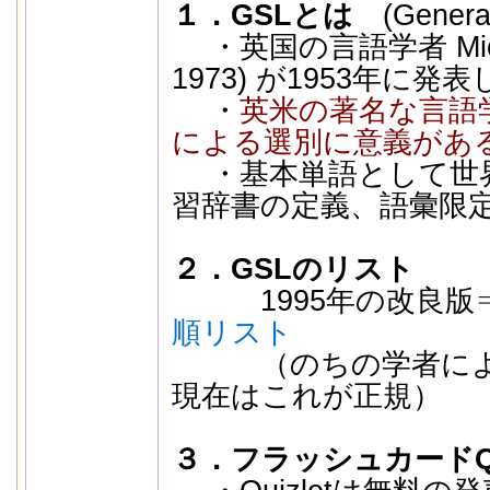
１．GSLとは
(General 
・英国の言語学者 Michae
1973) が1953年に
・
英米の著名な言語
による選別に意義があ
・基本単語として世界
習辞書の定義、語彙限定
２．GSLのリスト
1995年の改良版
順リスト
（のちの学者による改
現在はこれが正規）
３．フラッシュカードQui