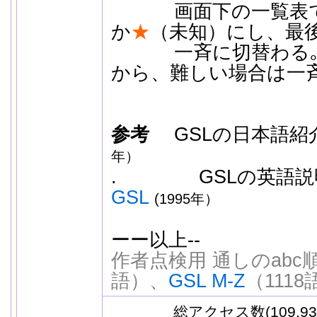
画面下の一覧表で、
か
★
（未知）にし、最
一斉に切替わる｡ 
から、難しい場合は一
参考
GSLの日本語紹介
年）
. GSLの英語
GSL
(1995年）
ーー以上--
作者点検用 通しのabc
語）、
GSL M-Z
（1118
総アクセス数(109,93