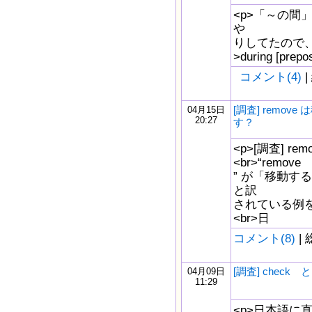
<p>「～の間
や
りしてたので、
>during [prepos
コメント(4)
|
[調査] remove
04月15日
20:27
す？
<p>[調査] r
<br>“remove
” が「移動す
と訳
されている例
<br>日
コメント(8)
| 
[調査] check と
04月09日
11:29
<p>日本語に