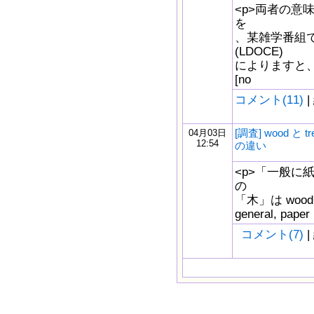
<p>両者の意
を
、某雑学番組で
(LDOCE)
によりますと、以下
[no
コメント(11)
|
[調査] wood と tre
04月03日
12:54
の違い
<p>「一般に
の
「木」は wood
general, paper
コメント(7)
|