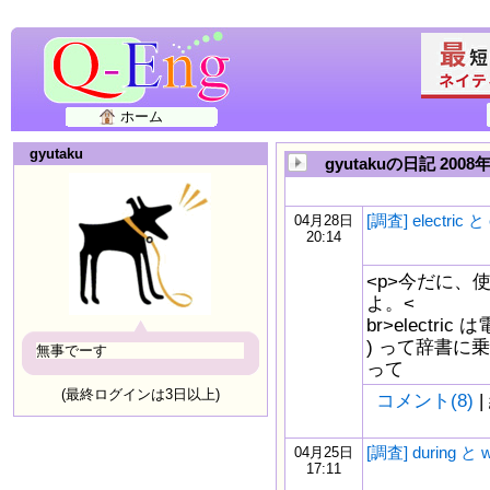
ホーム
gyutaku
gyutakuの日記 2008
[調査] electric と
04月28日
20:14
<p>今だに、
よ。<
br>electric
) って辞書に
無事でーす
って
(最終ログインは3日以上)
コメント(8)
|
[調査] during と
04月25日
17:11