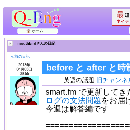
ホーム
mouthbirdさんの日記
≪前の日記
2013年
before と after
04月03日
09:55
英語の話題
旧チャンネ
smart.fm で更新して
ログの文法問題
をお届
今週は解答編です
==================