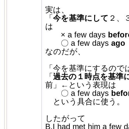
実は、
「
今を基準にして
２、
は
× a few days
befor
〇 a few days
ago
なのだが、
「今を基準にするので
「
過去の１時点を基準
前」←という表現は
〇 a few days
befo
という具合に使う。
したがって
B.I
had met
him a few d