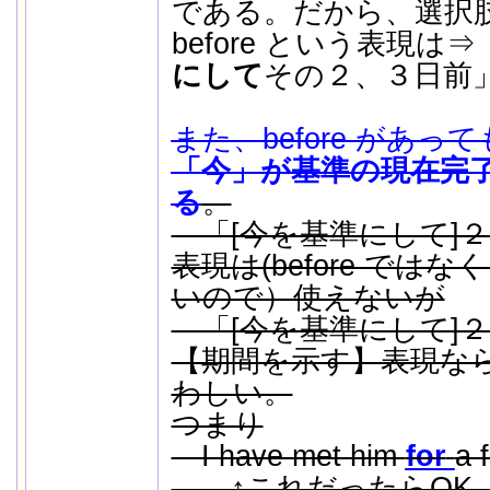
である。だから、選択肢Cの 
before という表現は⇒
にして
その２、３日前
また、before があ
「今」が基準の現在完
る
。
「[今を基準にして]
表現は(before ではな
いので）使えないが
「[今を基準にして]２
【期間を示す】表現な
わしい。
つまり
I have met him
for
a 
↑これだったらOK。