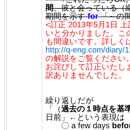
間
、彼と会っている（
期間を示す
for
「～の
<訂正 2013年5月1日
いと分かりました。このよ
も間違いです。詳しく
http://q-eng.com/diary/
の解説をご覧ください
お詫びして訂正いたし
訳ありませんでした。
繰り返しだが
「（
過去の１時点を基
日前」←という表現は
〇 a few days
befo