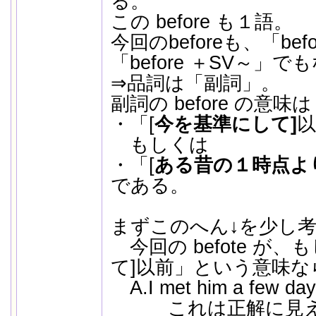
る。
この before も１語。
今回のbeforeも、「be
「before ＋SV～」
⇒品詞は「副詞」。
副詞の before の意味は
・「[
今を基準にして]
以
もしくは
・「[
ある昔の１時点よ
である。
まずこのへん↓を少し
今回の befote が
て]以前」という意味な
A.I met him a few day
これは正解に見え