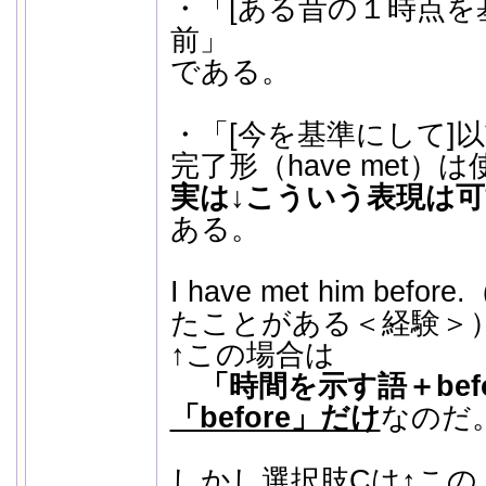
・「[ある昔の１時点を
前」
である。
・「[今を基準にして]
完了形（have met）
実は↓こういう表現は
ある。
I have met him be
たことがある＜経験＞
↑この場合は
「時間を示す語＋bef
「before」だけ
なのだ
しかし選択肢Cは↑このよう