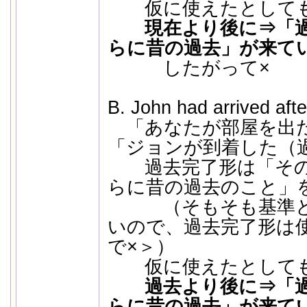
仮に使えたとして
現在より後に⇒「過
らに昔の
過去
」が来て
したがって×
B. John had arrived after
「あなたが部屋を出た
「ジョンが到着した（
過去完了形は「その
らに昔の過去のこと」
（そもそも基準とな
いので、過去完了形は
で×＞）
仮に使えたとして
過去より後に⇒「
らに昔の
過去
」が来て