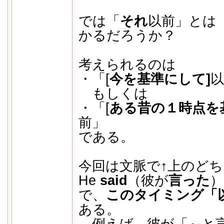
では「
それ
以前」とは
かるだろうか？
考えられるのは
・「[
今を基準にして]
以
もしくは
・「[
ある昔の１時点を
前」
である。
今回は文脈で↑上のど
He
said
（彼が
言った
）
で、
このタイミング「
ある。