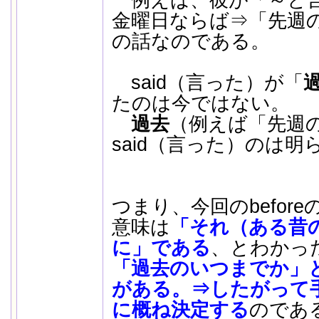
例えば、彼が「～と言
金曜日ならば⇒「先週
の話なのである。
said（言った）が「
たのは今ではない。
過去
（例えば「先週
said（言った）のは明
つまり、今回のbefor
意味は
「それ（ある昔
に」である
、とわかっ
「過去のいつまでか」とい
がある。⇒したがって
に概ね決定する
のであ