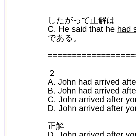
したがって正解は
C. He said that he
had 
である。
==================
２
A. John had arrived afte
B. John had arrived after
C. John arrived after yo
D. John arrived after you
正解
D. John arrived after you