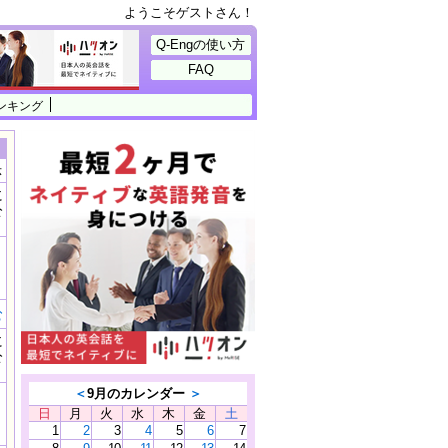
ようこそゲストさん！
Q-Engの使い方
FAQ
ンキング
示
に
公
）
む
に
公
）
＜
9月のカレンダー
＞
日
月
火
水
木
金
土
1
2
3
4
5
6
7