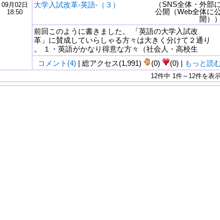
（SNS全体・外部
大学入試改革-英語-（３）
09月02日
公開（Web全体に
18:50
開）
前回このように書きました。 「英語の大学入試改
革」に賛成していらしゃる方々は大きく分けて２通り
。 １・英語がかなり得意な方々（社会人・高校生
コメント(4)
| 総アクセス(1,991)
(0)
(0) |
もっと読
12件中 1件～12件を表