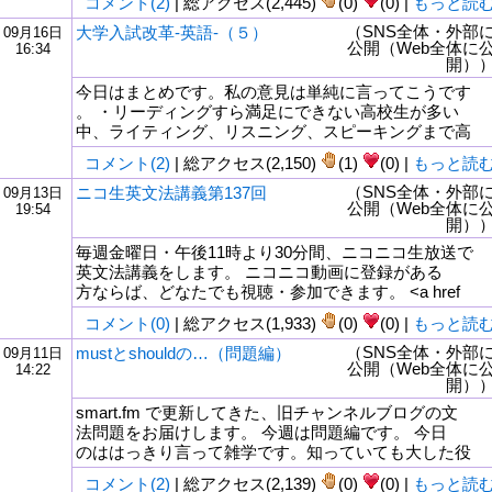
コメント(2)
| 総アクセス(2,445)
(0)
(0) |
もっと読
（SNS全体・外部
大学入試改革-英語-（５）
09月16日
公開（Web全体に
16:34
開）
今日はまとめです。私の意見は単純に言ってこうです
。 ・リーディングすら満足にできない高校生が多い
中、ライティング、リスニング、スピーキングまで高
コメント(2)
| 総アクセス(2,150)
(1)
(0) |
もっと読
（SNS全体・外部
ニコ生英文法講義第137回
09月13日
公開（Web全体に
19:54
開）
毎週金曜日・午後11時より30分間、ニコニコ生放送で
英文法講義をします。 ニコニコ動画に登録がある
方ならば、どなたでも視聴・参加できます。 <a href
コメント(0)
| 総アクセス(1,933)
(0)
(0) |
もっと読
（SNS全体・外部
mustとshouldの…（問題編）
09月11日
公開（Web全体に
14:22
開）
smart.fm で更新してきた、旧チャンネルブログの文
法問題をお届けします。 今週は問題編です。 今日
のははっきり言って雑学です。知っていても大した役
コメント(2)
| 総アクセス(2,139)
(0)
(0) |
もっと読