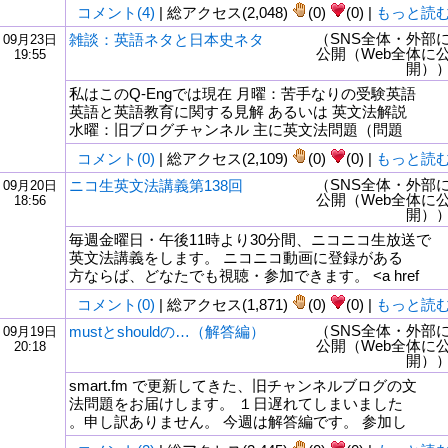
コメント(4)
| 総アクセス(2,048)
(0)
(0) |
もっと読
（SNS全体・外部
雑談：英語ネタと日本史ネタ
09月23日
公開（Web全体に
19:55
開）
私はこのQ-Engでは現在 月曜：苦手なりの受験英語
英語と英語教育に関する見解 あるいは 英文法解説
水曜：旧ブログチャンネル 主に英文法問題（問題
コメント(0)
| 総アクセス(2,109)
(0)
(0) |
もっと読
（SNS全体・外部
ニコ生英文法講義第138回
09月20日
公開（Web全体に
18:56
開）
毎週金曜日・午後11時より30分間、ニコニコ生放送で
英文法講義をします。 ニコニコ動画に登録がある
方ならば、どなたでも視聴・参加できます。 <a href
コメント(0)
| 総アクセス(1,871)
(0)
(0) |
もっと読
（SNS全体・外部
mustとshouldの…（解答編）
09月19日
公開（Web全体に
20:18
開）
smart.fm で更新してきた、旧チャンネルブログの文
法問題をお届けします。 １日遅れてしまいました
。申し訳ありません。 今週は解答編です。 参加し