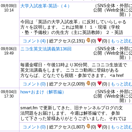
（SNS全体・外部
大学入試改革-英語-（４）
09月09日
公開（Web全体に
10:14
開）
今回は「英語の大学入試改革」に反対していらしゃる
方々を説明します。 これは簡単！ １・現場（学校
・塾・予備校）の先生方（主に英語教師） ２・英語
コメント(4)
| 総アクセス(2,191)
(0)
(0) |
もっと読
（SNS全体・外部
ニコ生英文法講義第136回
09月06日
公開（Web全体に
19:49
開）
毎週金曜日・午後11時より30分間、ニコニコ生放送で
英文法講義をします。 ニコニコ動画に登録がある
方ならば、どなたでも視聴・参加できます。 <a href
コメント(0)
| 総アクセス(2,009)
(0)
(0) |
もっと読
（SNS全体・外部
how+おまけ（解答編）
09月04日
公開（Web全体に
17:30
開）
smart.fm で更新してきた、旧チャンネルブログの文
法問題をお届けします。 今週は解答編です。 参加
して下さった皆様ありがとうございました。それでは
コメント(0)
| 総アクセス(1,807)
(0)
(0) |
もっと読