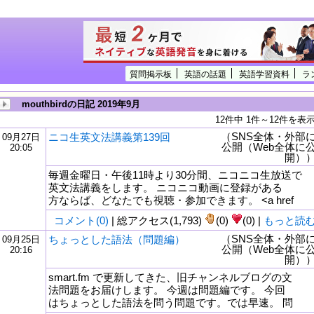
質問掲示板
英語の話題
英語学習資料
ラ
mouthbirdの日記 2019年9月
12件中 1件～12件を表
（SNS全体・外部
ニコ生英文法講義第139回
09月27日
公開（Web全体に
20:05
開）
毎週金曜日・午後11時より30分間、ニコニコ生放送で
英文法講義をします。 ニコニコ動画に登録がある
方ならば、どなたでも視聴・参加できます。 <a href
コメント(0)
| 総アクセス(1,793)
(0)
(0) |
もっと読
（SNS全体・外部
ちょっとした語法（問題編）
09月25日
公開（Web全体に
20:16
tml
開）
smart.fm で更新してきた、旧チャンネルブログの文
法問題をお届けします。 今週は問題編です。 今回
はちょっとした語法を問う問題です。では早速。 問