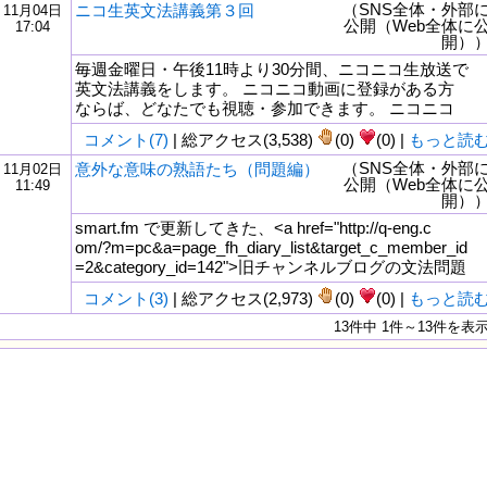
（SNS全体・外部
ニコ生英文法講義第３回
11月04日
公開（Web全体に
17:04
開）
毎週金曜日・午後11時より30分間、ニコニコ生放送で
英文法講義をします。 ニコニコ動画に登録がある方
ならば、どなたでも視聴・参加できます。 ニコニコ
コメント(7)
| 総アクセス(3,538)
(0)
(0) |
もっと読
（SNS全体・外部
意外な意味の熟語たち（問題編）
11月02日
公開（Web全体に
11:49
開）
smart.fm で更新してきた、<a href="http://q-eng.c
om/?m=pc&a=page_fh_diary_list&target_c_member_id
=2&category_id=142">旧チャンネルブログの文法問題
コメント(3)
| 総アクセス(2,973)
(0)
(0) |
もっと読
13件中 1件～13件を表