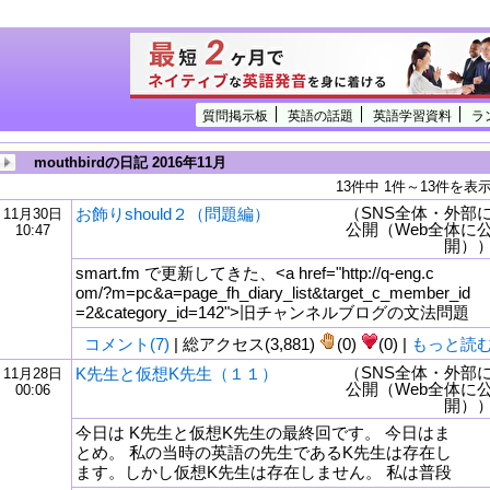
質問掲示板
英語の話題
英語学習資料
ラ
mouthbirdの日記 2016年11月
13件中 1件～13件を表
（SNS全体・外部
お飾りshould２（問題編）
11月30日
公開（Web全体に
10:47
開）
smart.fm で更新してきた、<a href="http://q-eng.c
om/?m=pc&a=page_fh_diary_list&target_c_member_id
=2&category_id=142">旧チャンネルブログの文法問題
コメント(7)
| 総アクセス(3,881)
(0)
(0) |
もっと読
（SNS全体・外部
K先生と仮想K先生（１１）
11月28日
公開（Web全体に
00:06
tml
開）
今日は K先生と仮想K先生の最終回です。 今日はま
とめ。 私の当時の英語の先生であるK先生は存在し
ます。しかし仮想K先生は存在しません。 私は普段