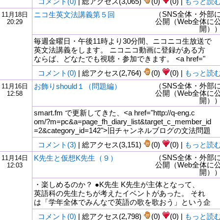
コメント(0)
| 総アクセス(3,065)
(0)
(0) |
もっと読
（SNS全体・外部
ニコ生英文法講義第５回
11月18日
公開（Web全体に
20:29
開）
毎週金曜日・午後11時より30分間、ニコニコ生放送で
英文法講義をします。 ニコニコ動画に登録がある方
ならば、どなたでも視聴・参加できます。 <a href="
コメント(0)
| 総アクセス(2,764)
(0)
(0) |
もっと読
（SNS全体・外部
お飾りshould１（問題編）
11月16日
公開（Web全体に
12:58
開）
smart.fm で更新してきた、<a href="http://q-eng.c
om/?m=pc&a=page_fh_diary_list&target_c_member_id
=2&category_id=142">旧チャンネルブログの文法問題
コメント(3)
| 総アクセス(3,151)
(0)
(0) |
もっと読
（SNS全体・外部
K先生と仮想K先生（９）
11月14日
公開（Web全体に
12:03
開）
・楽しめるのか？ ●K先生 K先生が主体となって、
英語科の先生たちが考えたイベントがあった。 それ
は「学年全体でみんなで英語の歌を歌おう」という企
コメント(0)
| 総アクセス(2,798)
(0)
(0) |
もっと読