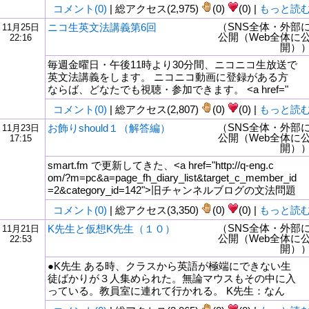
コメント(0)
| 総アクセス(2,975)
(0)
(0) |
もっと読
（SNS全体・外部
ニコ生英文法講義第6回
11月25日
公開（Web全体に
22:16
開）
毎週金曜日・午後11時より30分間、ニコニコ生放送で
英文法講義をします。 ニコニコ動画に登録がある方
ならば、どなたでも視聴・参加できます。 <a href="
コメント(0)
| 総アクセス(2,807)
(0)
(0) |
もっと読
（SNS全体・外部
お飾りshould１（解答編）
11月23日
公開（Web全体に
17:15
開）
smart.fm で更新してきた、<a href="http://q-eng.c
om/?m=pc&a=page_fh_diary_list&target_c_member_id
=2&category_id=142">旧チャンネルブログの文法問題
コメント(0)
| 総アクセス(3,350)
(0)
(0) |
もっと読
（SNS全体・外部
K先生と仮想K先生（１０）
11月21日
公開（Web全体に
22:53
開）
●K先生 ある時、クラスから英語が極端にできない生
徒ばかりが３人集められた。無論マウスもその中に入
っている。教員室に連れて行かれる。 K先生：なん