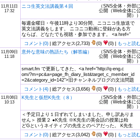
（SNS全体・外部
ニコ生英文法講義第４回
11月11日
公開（Web全体に
17:32
開）
毎週金曜日・午後11時より30分間、ニコニコ生放送で
英文法講義をします。 ニコニコ動画に登録がある方
ならば、どなたでも視聴・参加できます。 <a href="
コメント(0)
| 総アクセス(2,733)
(0)
(0) |
もっと読
（SNS全体・外部
意外な意味の熟語たち（解答編）
11月09日
公開（Web全体に
11:18
開）
smart.fm で更新してきた、<a href="http://q-eng.c
om/?m=pc&a=page_fh_diary_list&target_c_member_id
=2&category_id=142">旧チャンネルブログの文法問題
コメント(4)
| 総アクセス(3,656)
(0)
(0) |
もっと読
（SNS全体・外部
K先生と仮想K先生（８）
11月08日
公開（Web全体に
10:13
開）
＜予定日より１日ずれてしまいました。申し訳ありま
せん＞ 授業２ ●K先生 ※K先生の英会話の授業は殆
どGというネイティブの先生とのペアだった。 K先生
コメント(0)
| 総アクセス(3,042)
(0)
(0) |
もっと読