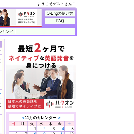
ようこそゲストさん！
Q-Engの使い方
FAQ
ンキング
示
に
公
）
む
に
公
）
＜
11月のカレンダー
＞
日
月
火
水
木
金
土
1
2
3
4
5