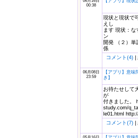
【アプリ】現状
06月16日
00:38
現状と現状で
えし
ます 現状：な
ン
開発 （２）単
係
コメント(4)
|
【アプリ】意味問
06月08日
23:59
き】
お待たせして
が
付きました。 http
study.com/q_t
le01.html http
コメント(7)
|
【アプリ】意味問
05月16日