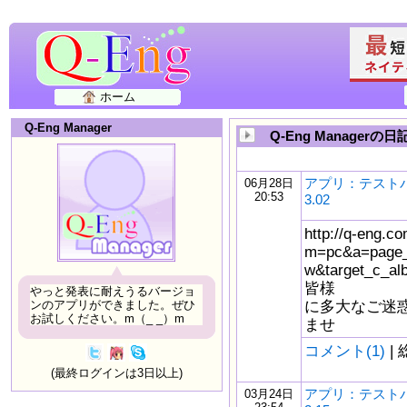
ホーム
Q-Eng Manager
Q-Eng Managerの
アプリ：テストバ
06月28日
20:53
3.02
http://q-eng.co
m=pc&a=page_
w&target_c_
皆様
やっと発表に耐えうるバージョ
に多大なご迷
ンのアプリができました。ぜひ
お試しください。m（_ _）m
ませ
コメント(1)
| 
(最終ログインは3日以上)
アプリ：テストバ
03月24日