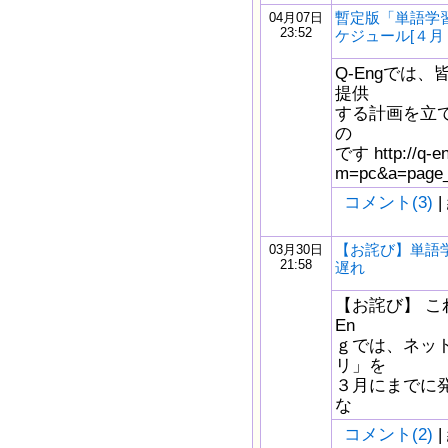
暫定版「単語学
04月07日
23:52
ケジュール[４月
Q-Engでは
提供
する計画を立
の
です http://q-e
m=pc&a=page_
コメント(3)
|
【お詫び】単語
03月30日
21:58
遅れ
【お詫び】 こ
En
ｇでは、ネッ
リ」を
３月にまでに
な
コメント(2)
|