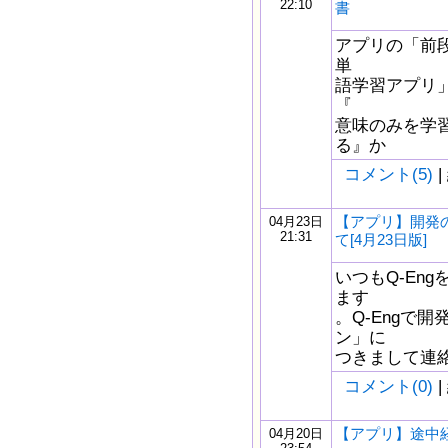
22:10
書
アプリの「前
単
語学習アプリ
『
意味のみを学
る』か
コメント(5)
|
【アプリ】開発
04月23日
21:31
て[4月23日版]
いつもQ-En
ます
。Q-Engで
ン」に
つきまして連
コメント(0)
|
【アプリ】途中経過
04月20日