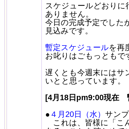
スケジュールどおりに
ありません。
今日の完成予定でした
見込みです。
暫定スケジュール
を再
お叱りはごもっともで
遅くとも今週末にはサ
いとと思っています。
[4月18日pm9:00現在
●
４月20日（水）
サンプ
これは、皆様に「こ