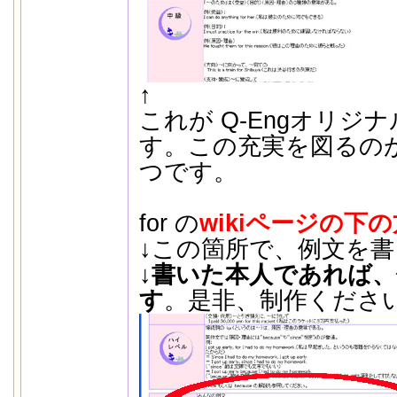
↑
これが Q-Engオリジナ
す。この充実を図るの
つです。
for の
wikiページの下の
↓この箇所で、例文を
↓
書いた本人であれば、
す
。是非、制作くださ