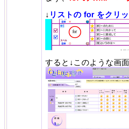
↓
リストの for をク
すると↓このような画