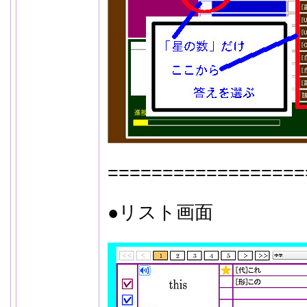
==================
●リスト画面