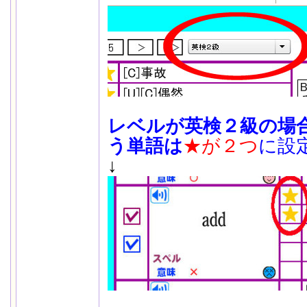
レベルが英検２級の場合、
う単語は
★が２つ
に設
↓