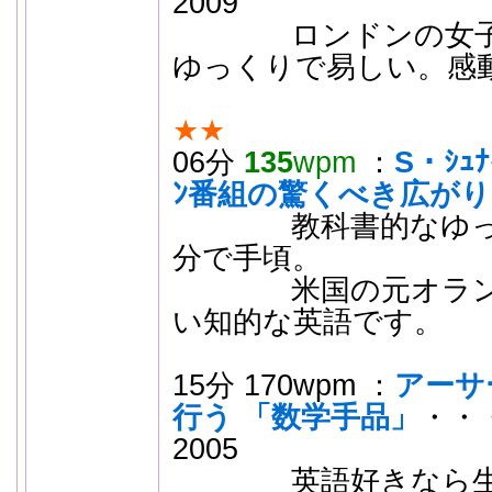
2009
ロンドンの女子中
ゆっくりで易しい。感
★★
06分
135
wpm
：
S・ｼｭﾅ
ﾝ番組の驚くべき広がり
教科書的なゆっく
分で手頃。
米国の元オランダ
い知的な英語です。
15分 170wpm ：
アーサ
行う 「数学手品」
・・
2005
英語好きなら生徒