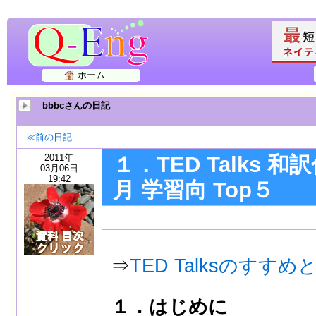
ホーム
bbbcさんの日記
≪前の日記
2011年
１．TED Talks 和
03月06日
19:42
月 学習向 Top５
代表ペー
⇒
TED Talksのすす
１．はじめに