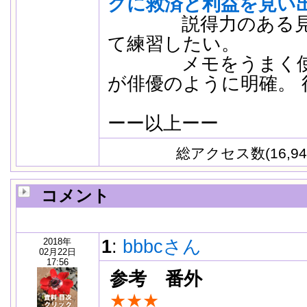
クに救済と利益を見い
説得力のある見事
て練習したい。
メモをうまく使う
が俳優のように明確。 
ーー以上ーー
総アクセス数(16,94
コメント
2018年
1
:
bbbcさん
02月22日
17:56
参考
番外
★★★