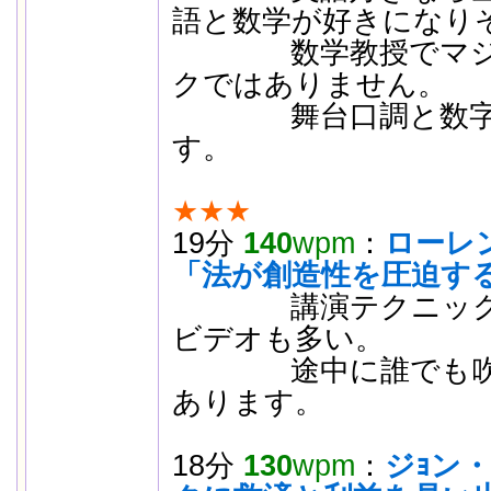
語と数学が好きになり
数学教授でマジシ
クではありません。
舞台口調と数字の
す。
★★★
19分
140
wpm
：
ローレ
「法が創造性を圧迫す
講演テクニックが
ビデオも多い。
途中に誰でも吹き
あります。
18分
130
wpm
：
ジｮン・