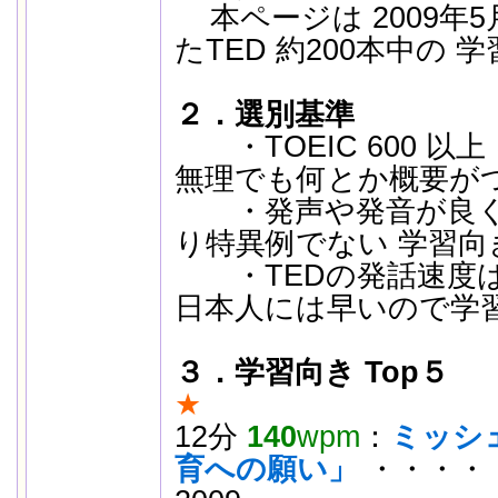
本ページは 2009年5
たTED 約200本中の 
２．選別基準
・TOEIC 600 以
無理でも何とか概要が
・発声や発音が良く
り特異例でない 学習向
・TEDの発話速度は平
日本人には早いので学
３．学習向き Top５
★
12分
140
wpm
：
ミッシ
育への願い」
・・・・