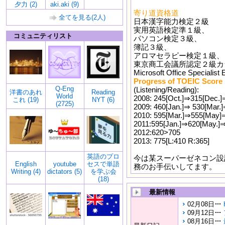
夕力 (2)
aki.aki (9)
寄り道資格道
全てを見る(2人)
日本漢字能力検定２級
実用英語検定準１級、
コミュニティリスト
パソコン検定３級、
簿記３級、
アロマセラピー検定１級、
東京商工会議所認定２級
Microsoft Office Specialis
Progress of TOEIC Score
Q-Eng
(Listening/Reading):
洋書のあれ
Reading
World
2008: 245[Oct.]⇒315[Dec.]
これ (19)
NYT (6)
(2725)
2009: 460[Jan.]⇒ 530[Mar.
2010: 595[Mar.]⇒555[May]
2011:595[Jan.]⇒620[May.]
2012:620>705
2013: 775[L:410 R:365]
英語のプロ
今は某スーパーゼネコン設
English
youtube
セスで単語
務のお手伝いしてます。
Writing (4)
dictators (5)
を学ぶ会
(18)
最新情報
02月08日
09月12日
08月16日