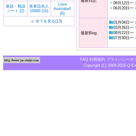
最新日記
08月12日
Love
単語・熟語
英単語名人
06月20日
Australia!!
ノート (2)
10000 (15)
(6)
全てを見る(13)
01月04日
03月26日
08月22日
最新Blog
07月30日
FAQ
利用規約
プライバシーポ
Copyright (C) 2009-2026
Q-E