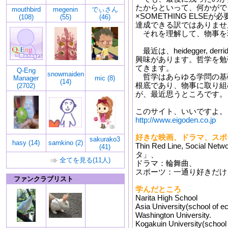
たからといって、何かがで
mouthbird
megenin
でぃさん
×SOMETHING ELS
(108)
(55)
(46)
達成できる訳ではありませ
それを理解して、物事を
最近は、heidegger, 
興味があります。哲学を勉
てきます。
Q-Eng
snowmaiden
哲学はあらゆる学問の基
Manager
mic (8)
(14)
根底であり、物事に取り組
(2702)
が、最近思うところです。
このサイト、いいですよ。
http://www.eigoden.co.jp
好きな映画、ドラマ、スポ
sakurako3
hasy (14)
samkino (2)
Thin Red Line, Soci
(41)
タ」、
全てを見る(11人)
ドラマ：輪舞曲、
スポーツ：一通り好きだけ
ファンクラブリスト
学んだところ
Narita High School
Asia University(school of 
Washington University.
Kogakuin University(school 