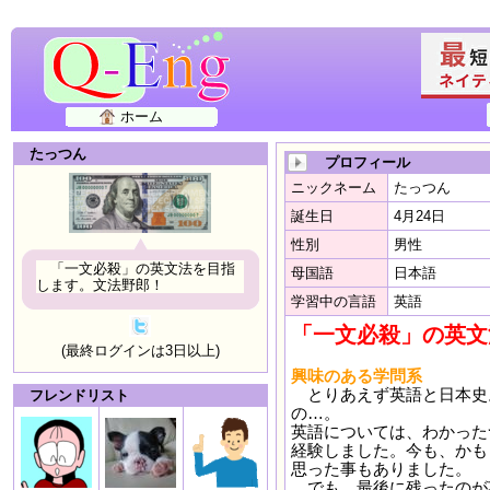
ホーム
たっつん
プロフィール
ニックネーム
たっつん
誕生日
4月24日
性別
男性
「一文必殺」の英文法を目指
母国語
日本語
します。文法野郎！
学習中の言語
英語
「一文必殺」の英文
(最終ログインは3日以上)
興味のある学問系
とりあえず英語と日本史
フレンドリスト
の…。
英語については、わかった
経験しました。今も、かも
思った事もありました。
でも、最後に残ったのが