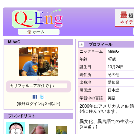
ホーム
MihoG
プロフィール
ニックネーム
MihoG
年齢
47歳
誕生日
10月24日
現住所
その他
出身地
愛知県
カリフォルニア在住です♪
母国語
日本語
学習中の言語
英語
(最終ログインは3日以上)
2006年にアメリカ人と
州に住んでいます。
フレンドリスト
異文化、異言語での生活っ
(≧ω≦；)