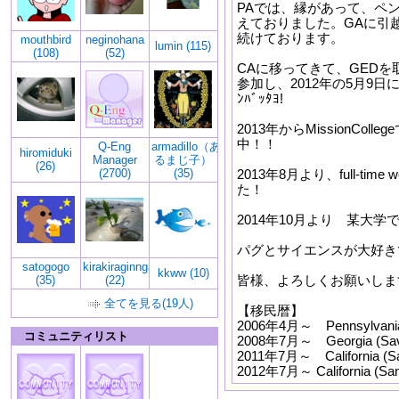
PAでは、縁があって、ペ
えておりました。GAに引
続けております。
mouthbird
neginohana
lumin (115)
(108)
(52)
CAに移ってきて、GEDを
参加し、2012年の5月9日に
ﾝﾊﾞｯﾀﾖ!
2013年からMissionCol
中！！
Q-Eng
armadillo（あ
hiromiduki
Manager
るまじ子）
(26)
(2700)
(35)
2013年8月より、full-ti
た！
2014年10月より 某大学
パグとサイエンスが大好き
satogogo
kirakiraginnga
kkww (10)
皆様、よろしくお願いしま
(35)
(22)
全てを見る(19人)
【移民暦】
2006年4月～ Pennsylvania 
コミュニティリスト
2008年7月～ Georgia (Sav
2011年7月～ California (Sa
2012年7月～ California 