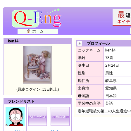
ホーム
ken14
プロフィール
ニックネーム
ken14
年齢
78歳
誕生日
2月24日
性別
男性
現住所
岐阜県
出身地
愛知県
(最終ログインは3日以上)
母国語
日本語
フレンドリスト
学習中の言語
英語
定年退職後の第二の人生邁進中