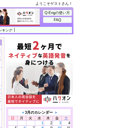
ようこそゲストさん！
Q-Engの使い方
FAQ
ンキング
示
に
公
）
む
に
公
）
＜
3月のカレンダー
＞
日
月
火
水
木
金
土
1
2
3
4