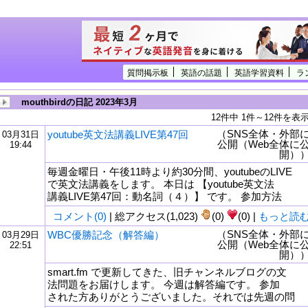
質問掲示板
英語の話題
英語学習資料
ラ
mouthbirdの日記 2023年3月
12件中 1件～12件を表
（SNS全体・外部
youtube英文法講義LIVE第47回
03月31日
公開（Web全体に
19:44
開）
毎週金曜日・午後11時より約30分間、youtubeのLIVE
で英文法講義をします。 本日は 【youtube英文法
講義LIVE第47回：動名詞（４）】 です。 参加方法
コメント(0)
| 総アクセス(1,023)
(0)
(0) |
もっと読
（SNS全体・外部
WBC優勝記念（解答編）
03月29日
公開（Web全体に
22:51
tml
開）
smart.fm で更新してきた、旧チャンネルブログの文
法問題をお届けします。 今週は解答編です。 参加
された方ありがとうございました。それでは先週の問