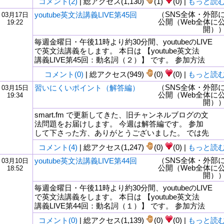
コメント(2)
| 総アクセス(1,130)
(1)
(0) |
もっと読
（SNS全体・外部
youtube英文法講義LIVE第45回
03月17日
公開（Web全体に
19:22
開）
毎週金曜日・午後11時より約30分間、youtubeのLIVE
で英文法講義をします。 本日は 【youtube英文法
講義LIVE第45回：動名詞（２）】 です。 参加方法
コメント(0)
| 総アクセス(949)
(0)
(0) |
もっと読
（SNS全体・外部
習いにくいポイント（解答編）
03月15日
公開（Web全体に
19:34
開）
smart.fm で更新してきた、旧チャンネルブログの文
法問題をお届けします。 今週は解答編です。 参加
して下さった方、ありがとうございました。 では先
コメント(4)
| 総アクセス(1,247)
(0)
(0) |
もっと読
（SNS全体・外部
youtube英文法講義LIVE第44回
03月10日
公開（Web全体に
18:52
開）
毎週金曜日・午後11時より約30分間、youtubeのLIVE
で英文法講義をします。 本日は 【youtube英文法
講義LIVE第44回：動名詞（１）】 です。 参加方法
コメント(0)
| 総アクセス(1,139)
(0)
(0) |
もっと読