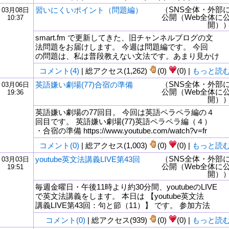
（SNS全体・外部
習いにくいポイント（問題編）
03月08日
公開（Web全体に
10:37
開）
smart.fm で更新してきた、旧チャンネルブログの文
法問題をお届けします。 今週は問題編です。 今回
の問題は、私は普段教えない文法です。あまり見かけ
コメント(4)
| 総アクセス(1,262)
(0)
(0) |
もっと読
（SNS全体・外部
英語嫌い劇場(77)合宿の準備
03月06日
公開（Web全体に
19:36
開）
英語嫌い劇場の77回目。 今回は英語ペラペラ編の４
回目です。 英語嫌い劇場(77)英語ペラペラ編（４）
・合宿の準備 https://www.youtube.com/watch?v=fr
コメント(0)
| 総アクセス(1,003)
(0)
(0) |
もっと読
（SNS全体・外部
youtube英文法講義LIVE第43回
03月03日
公開（Web全体に
19:51
開）
毎週金曜日・午後11時より約30分間、youtubeのLIVE
で英文法講義をします。 本日は 【youtube英文法
講義LIVE第43回：句と節（11）】 です。 参加方法
コメント(0)
| 総アクセス(939)
(0)
(0) |
もっと読