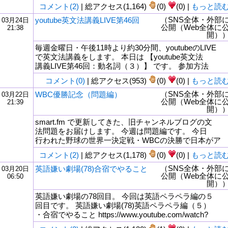
コメント(2)
| 総アクセス(1,164)
(0)
(0) |
もっと読
（SNS全体・外部
youtube英文法講義LIVE第46回
03月24日
公開（Web全体に
21:38
開）
毎週金曜日・午後11時より約30分間、youtubeのLIVE
で英文法講義をします。 本日は 【youtube英文法
講義LIVE第46回：動名詞（３）】 です。 参加方法
コメント(0)
| 総アクセス(953)
(0)
(0) |
もっと読
（SNS全体・外部
WBC優勝記念（問題編）
03月22日
公開（Web全体に
21:39
開）
smart.fm で更新してきた、旧チャンネルブログの文
法問題をお届けします。 今週は問題編です。 今日
行われた野球の世界一決定戦・WBCの決勝で日本がア
コメント(2)
| 総アクセス(1,178)
(0)
(0) |
もっと読
（SNS全体・外部
英語嫌い劇場(78)合宿でやること
03月20日
公開（Web全体に
06:50
開）
英語嫌い劇場の78回目。 今回は英語ペラペラ編の５
回目です。 英語嫌い劇場(78)英語ペラペラ編（５）
・合宿でやること https://www.youtube.com/watch?