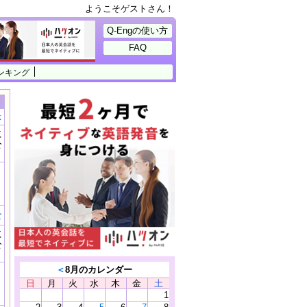
ようこそゲストさん！
Q-Engの使い方
FAQ
ンキング
示
に
公
）
む
に
公
）
＜
8月のカレンダー
日
月
火
水
木
金
土
1