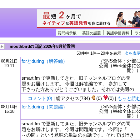
質問掲示板
英語の話題
英語学習資料
ラ
mouthbirdの日記 2026年8月前置詞
50件中 1件～20件を表示
次を表
（SNS全体・外部
forとduring（解答編）
08月21日
公開（Web全体に
20:11
開）
smart.fm で更新してきた、旧チャンネルブログの問
題をお届けします。 今週は解答編です。 参加して
下さった方ありがとうございました。それでは先週の
コメント(0)
| 総アクセス(784)
(0)
(0) |
もっと読
（SNS全体・外部
forとduring（問題編）
08月14日
公開（Web全体に
16:38
tml
開）
smart.fm で更新してきた、旧チャンネルブログの問
題をお届けします。 今週は問題編です。 今回は「
～の間」という意味の単語のお話です。それでは行き