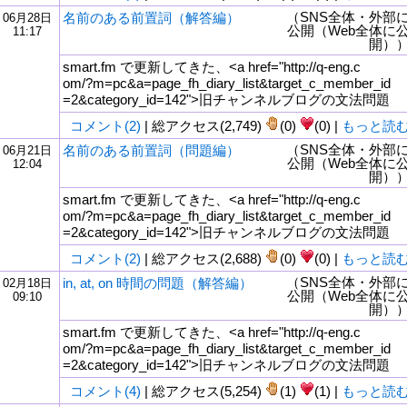
（SNS全体・外部
名前のある前置詞（解答編）
06月28日
公開（Web全体に
11:17
開）
smart.fm で更新してきた、<a href="http://q-eng.c
om/?m=pc&a=page_fh_diary_list&target_c_member_id
=2&category_id=142">旧チャンネルブログの文法問題
コメント(2)
| 総アクセス(2,749)
(0)
(0) |
もっと読
（SNS全体・外部
名前のある前置詞（問題編）
06月21日
公開（Web全体に
12:04
開）
smart.fm で更新してきた、<a href="http://q-eng.c
om/?m=pc&a=page_fh_diary_list&target_c_member_id
=2&category_id=142">旧チャンネルブログの文法問題
コメント(2)
| 総アクセス(2,688)
(0)
(0) |
もっと読
（SNS全体・外部
in, at, on 時間の問題（解答編）
02月18日
公開（Web全体に
09:10
開）
smart.fm で更新してきた、<a href="http://q-eng.c
om/?m=pc&a=page_fh_diary_list&target_c_member_id
=2&category_id=142">旧チャンネルブログの文法問題
コメント(4)
| 総アクセス(5,254)
(1)
(1) |
もっと読