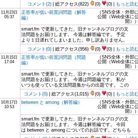
コメント(2)
| 総アクセス(822)
(0)
(0) |
もっと読
（SNS全体・外部
正答率が低い前置詞問題（解答
11月23日
公開（Web全体に
05:37
編）
開）
smart.fm で更新してきた、旧チャンネルブログの文
法問題をお届けします。 今週は解答編です。 予定
より１日遅れてしまいました。申し訳ありません。
コメント(0)
| 総アクセス(956)
(0)
(0) |
もっと読
（SNS全体・外部
正答率が低い前置詞問題（問題
11月15日
公開（Web全体に
17:04
編）
開）
smart.fm で更新してきた、旧チャンネルブログの文
法問題をお届けします。 今週は問題編です。 私が
いつも使っている文法問題集からの出題です。 この
コメント(0)
| 総アクセス(1,015)
(0)
(0) |
もっと読
（SNS全体・外部
between と among（解答編）
10月17日
公開（Web全体に
10:53
開）
smart.fm で更新してきた、旧チャンネルブログの文
法問題をお届けします。 今週は解答編です。 今回
は between と among についてのお話です。どちらも