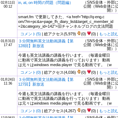
（SNS全体・外部
in, at, on 時間の問題（問題編）
02月11日
公開（Web全体に
00:12
開）
smart.fm で更新してきた、<a href="http://q-eng.c
om/?m=pc&a=page_fh_diary_list&target_c_member_id
=2&category_id=142">旧チャンネルブログの文法問題
コメント(5)
| 総アクセス(5,979)
(0)
(0) |
もっと読
（SNS全体・外部
３分間無料英文法動画講義【第
01月31日
公開（Web全体に
17:47
128回】新放送
開）
今週も英文法講義の講義を行います。 （毎週金曜日
に動画で英文法講義の講義を行っております） 動画
は元々はwindows media player で見る動画です。（w
コメント(0)
| 総アクセス(4,036)
(0)
(0) |
もっと読
（SNS全体・外部
３分間無料英文法動画講義【第
01月24日
公開（Web全体に
11:36
127回】新放送
開）
今週も英文法講義の講義を行います。 （毎週金曜日
に動画で英文法講義の講義を行っております） 動画
は元々はwindows media player で見る動画です。（w
コメント(0)
| 総アクセス(4,267)
(0)
(0) |
もっと読
（SNS全体・外部
３分間無料英文法動画講義【第
12月06日