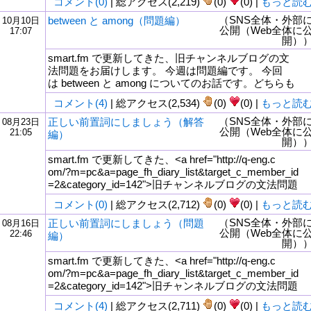
コメント(0)
| 総アクセス(2,219)
(0)
(0) |
もっと読
（SNS全体・外部
between と among（問題編）
10月10日
公開（Web全体に
17:07
開）
smart.fm で更新してきた、旧チャンネルブログの文
法問題をお届けします。 今週は問題編です。 今回
は between と among についてのお話です。どちらも
コメント(4)
| 総アクセス(2,534)
(0)
(0) |
もっと読
（SNS全体・外部
正しい前置詞にしましょう（解答
08月23日
公開（Web全体に
21:05
編）
開）
smart.fm で更新してきた、<a href="http://q-eng.c
om/?m=pc&a=page_fh_diary_list&target_c_member_id
=2&category_id=142">旧チャンネルブログの文法問題
コメント(0)
| 総アクセス(2,712)
(0)
(0) |
もっと読
（SNS全体・外部
正しい前置詞にしましょう（問題
08月16日
公開（Web全体に
22:46
編）
開）
smart.fm で更新してきた、<a href="http://q-eng.c
om/?m=pc&a=page_fh_diary_list&target_c_member_id
=2&category_id=142">旧チャンネルブログの文法問題
コメント(4)
| 総アクセス(2,711)
(0)
(0) |
もっと読