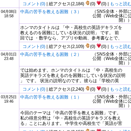
コメント(0)
| 総アクセス(2,184)
(0)
(0) |
もっと読
（SNS全体・外部
中高の苦手を教える困難（３）
04月08日
公開（Web全体に
18:58
開）
ホンマのタイトルは 「中・高校生の英語デキラズを
教えるのを困難にしている状況の説明」 です。 前
回では ・数学なら、アプリや動画、参考書なとで、
コメント(0)
| 総アクセス(2,109)
(0)
(0) |
もっと読
（SNS全体・外部
中高の苦手を教える困難（２）
04月01日
公開（Web全体に
23:48
開）
では始めます。ホンマのタイトルは 「中・高校生の
英語デキラズを教えるのを困難にしている状況の説明
」 です。 状況の説明なのです。彼らは「学校の英
コメント(0)
| 総アクセス(2,240)
(0)
(0) |
もっと読
（SNS全体・外部
中高の苦手を教える困難（１）
03月25日
公開（Web全体に
19:46
開）
今回のテーマは「中高の苦手を教える困難」です。
私の得意分野は「中・高校生の英語デキラズを教え
る」ことにあります。 中学生や高校生で「英語が苦