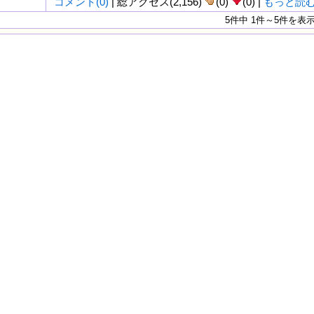
コメント(0)
| 総アクセス(2,156)
(0)
(0) |
もっと読
5件中 1件～5件を表