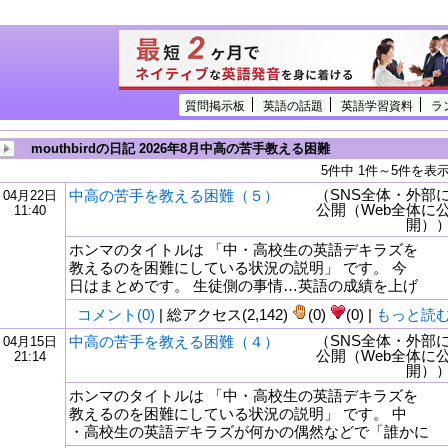
質問掲示板
英語の話題
英語学習資料
ラ
mouthbirdの日記 2026年8月中高の苦手教える困難
5件中 1件～5件を表
（SNS全体・外部
中高の苦手を教える困難（５）
04月22日
公開（Web全体に
11:40
開）
ホンマのタイトルは 「中・高校生の英語デキラズを
教えるのを困難にしている状況の説明」 です。 今
日はまとめです。 生徒側の事情…英語の成績を上げ
コメント(0)
| 総アクセス(2,142)
(0)
(0) |
もっと読
（SNS全体・外部
中高の苦手を教える困難（４）
04月15日
公開（Web全体に
21:14
tml
開）
ホンマのタイトルは 「中・高校生の英語デキラズを
教えるのを困難にしている状況の説明」 です。 中
・高校生の英語デキラズが何かの偶然などで「誰かに