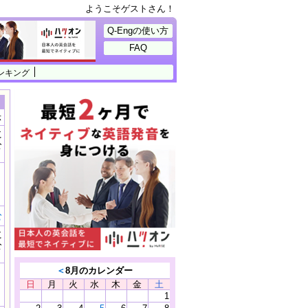
ようこそゲストさん！
Q-Engの使い方
FAQ
ンキング
示
に
公
）
む
に
公
）
＜
8月のカレンダー
日
月
火
水
木
金
土
1